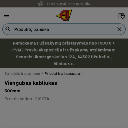
14 dienų grąžinimo garantija
Nemokamas užsakymų pristatymas nuo 1000 € +
PVM | Prekių ekspozicija ir užsakymų atsiėmimas:
Senasis Ukmergės kelias 12A, 14302 Užubaliai,
Vilniaus r.
Sandėlis ir pramonė
Priedai ir aksesuarai
Viengubas kabliukas
300mm
Prekės kodas
:
216674