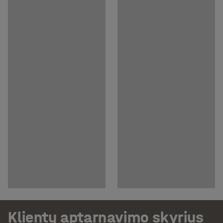
Klientų aptarnavimo skyrius