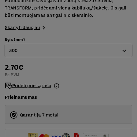
Patobulinkite savo galvanizuotą stelažo sistemą
TRANSFORM, pridėdami vieną kabliuką/šakelę. Jis gali
būti montuojamas ant galinio skersinio.
Skaityti daugiau
Ilgis (mm)
300
2.70€
200
Be PVM
300
Pridėti prie sąrašo
Prieinamumas
Garantija 7 metai