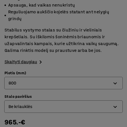
Apsauga, kad vaikas nenukristų
Reguliuojamo aukščio kojelės statant ant nelygių
grindų
Stabilus vystymo stalas su čiužiniu ir vieliniais
krepšeliais. Su iškilomis šoninėmis briaunomis ir
užapvalintais kampais, kurie užtikrina vaikų saugumą.
Galima rinktis modelį su praustuve arba be jos.
Skaityti daugiau
Plotis (mm)
800
Stalo paviršius
800
Be kriauklės
1400
965.-€
Be kriauklės