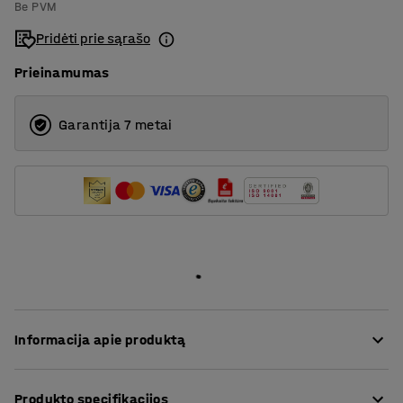
Be PVM
Su kriaukle dešinėje
Pridėti prie sąrašo
Su kriaukle kairėje
Prieinamumas
Garantija 7 metai
Informacija apie produktą
Naudodami vystymo stalą NEIL, galite paprasčiau ir
Produkto specifikacijos
lengviau prižiūrėti vaikus. Komplektuojama su lengvu