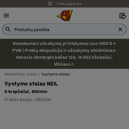
7 metų garantija
Nemokamas užsakymų pristatymas nuo 1000 € +
PVM | Prekių ekspozicija ir užsakymų atsiėmimas:
Senasis Ukmergės kelias 12A, 14302 Užubaliai,
Vilniaus r.
Mokykliniai stalai
Vystymo stalai
Vystymo stalas NEIL
6 krepšeliai, 800mm
Prekės kodas
:
393226