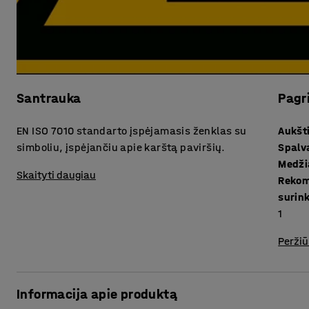
Santrauka
Pagr
EN ISO 7010 standarto įspėjamasis ženklas su
Aukšt
simboliu, įspėjančiu apie karštą paviršių.
Spalv
Medži
Skaityti daugiau
Rekom
surin
1
Peržiū
Informacija apie produktą