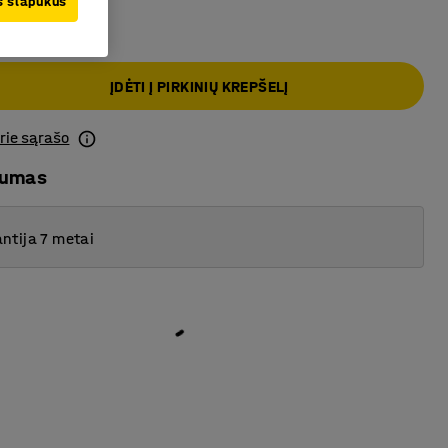
us slapukus
ĮDĖTI Į PIRKINIŲ KREPŠELĮ
prie sąrašo
mumas
ntija 7 metai