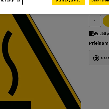
 nustatymai
Atsisakyti visų
Leisti vis
3.80€
Be PVM
Pridėti 
Prieina
Gara