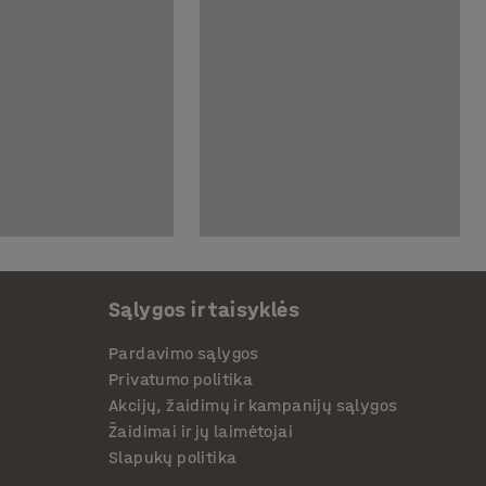
Sąlygos ir taisyklės
Pardavimo sąlygos
Privatumo politika
Akcijų, žaidimų ir kampanijų sąlygos
Žaidimai ir jų laimėtojai
Slapukų politika