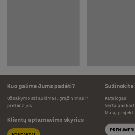
Kuo galime Jums padėti?
Sužinokite
Užsakymo atšaukimas, grąžinimas ir
Katalogas
pretenzijos
Verta paskait
Mūsų projekt
Klientų aptarnavimo skyrius
PRENUMERU
KONTAKTAI