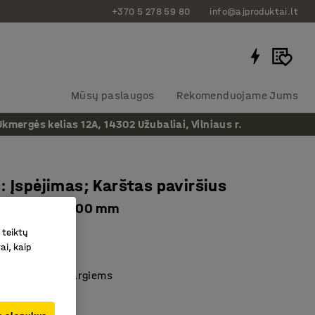
+370 5 278 59 80
info@ajproduktai.lt
Mūsų paslaugos
Rekomenduojame Jums
ergės kelias 12A, 14302 Užubaliai, Vilniaus r.
: Įspėjimas; Karštas paviršius
liesteris, H 200 mm
as
:
306319
 teiktų
ai, kaip
10
mones būti atsargiems
iklijuoti