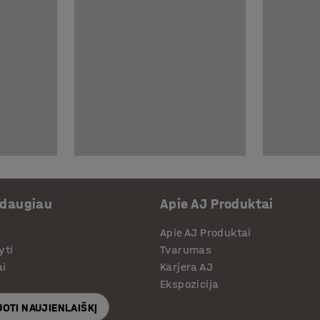
 daugiau
Apie AJ Produktai
Apie AJ Produktai
yti
Tvarumas
ai
Karjera AJ
Ekspozicija
OTI NAUJIENLAIŠKĮ