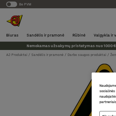
Be PVM
Biuras
Sandėlis ir pramonė
Rūbinė
Valgykla ir
Nemokamas užsakymų pristatymas nuo 1000 € + P
AJ Produktai
Sandėlis ir pramonė
Darbo saugos produktai
Žen
Naudojame 
socialinės 
naudojatės
partneriai