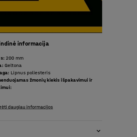
indinė informacija
is
:
200
mm
a
:
Geltona
aga
:
Lipnus poliesteris
enduojamas žmonių kiekis išpakavimui ir
kimui
:
rėti daugiau informacijos