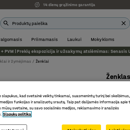
14 dienų grąžinimo garantija
 valgomasis
Priimamasis
Laukui
Mokykloms
VM | Prekių ekspozicija ir užsakymų atsiėmimas: Senasis Ukm
klai ir žymėjimas
Ženklai
Ženklas
Lipnus p
Prekės kod
slapukus, kad svetainė veiktų tinkamai, suasmenintų turinį bei skelbimus,
medijos funkcijas ir analizuotų srautą. Taip pat dalijamės informacija apie t
EN ISO 70
 mūsų svetaine, su savo socialinės medijos, reklamavimo ir analizės
Ragina ž
s.
Slapukų politika
Lengva pr