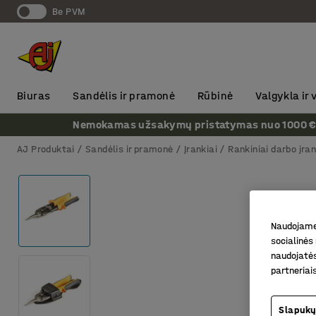
Be PVM
Biuras
Sandėlis ir pramonė
Rūbinė
Valgykla ir
Nemokamas užsakymų pristatymas nuo 1000 € + P
AJ Produktai
Sandėlis ir pramonė
Įrankiai
Rankiniai darbo įran
Naudojame 
socialinės 
naudojatės
partneriai
Slapukų