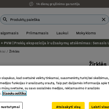
14 dienų grąžinimo garantija
 valgomasis
Priimamasis
Laukui
Mokykloms
VM | Prekių ekspozicija ir užsakymų atsiėmimas: Senasis Ukm
kiai
Žirklės
Žirklės
Tiesiai k
slapukus, kad svetainė veiktų tinkamai, suasmenintų turinį bei skelbimus,
Prekės kod
medijos funkcijas ir analizuotų srautą. Taip pat dalijamės informacija apie t
 mūsų svetaine, su savo socialinės medijos, reklamavimo ir analizės
Aukšta ki
s.
Slapukų politika
Su pakabi
Minkšta 
 nustatymai
Atsisakyti visų
Leisti vis