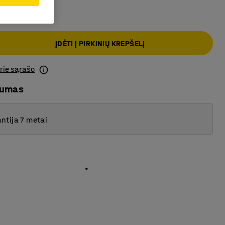
ĮDĖTI Į PIRKINIŲ KREPŠELĮ
prie sąrašo
mumas
ntija 7 metai