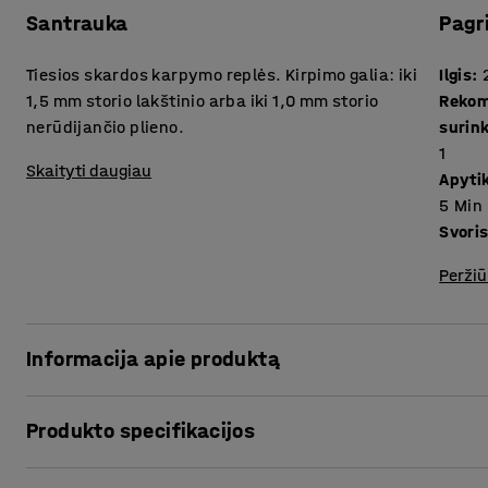
Santrauka
Pagr
Tiesios skardos karpymo replės. Kirpimo galia: iki
Ilgis
:
1,5 mm storio lakštinio arba iki 1,0 mm storio
Rekom
nerūdijančio plieno.
surin
1
Skaityti daugiau
Apytik
5
Min
Svori
Peržiū
Informacija apie produktą
Kompaktiškos ir labai tvirtos replės, kurios objektą kerpa 
Produkto specifikacijos
patogiomis, ergonomiškomis dviejų dalių rankenomis. Pag
Grūdintos 60-62 HRC.
Ilgis
:
250
mm