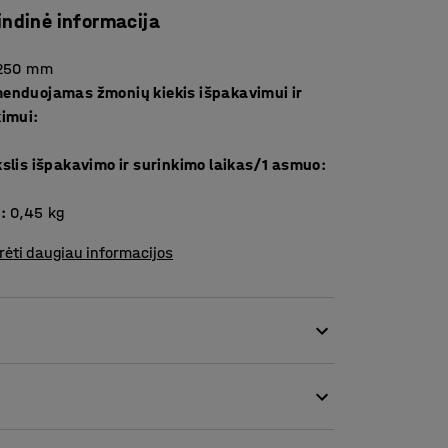
indinė informacija
250
mm
enduojamas žmonių kiekis išpakavimui ir
kimui
:
slis išpakavimo ir surinkimo laikas/1 asmuo
:
s
:
0,45
kg
rėti daugiau informacijos
lygiai ir kokybiškai. Metalo replės aprūpintos
amintos iš chromo molibdeno plieno.