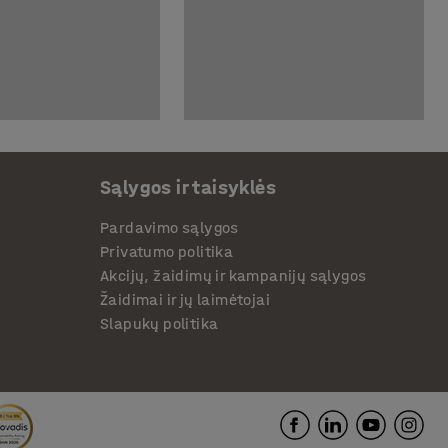
Sąlygos ir taisyklės
Pardavimo sąlygos
Privatumo politika
Akcijų, žaidimų ir kampanijų sąlygos
Žaidimai ir jų laimėtojai
Slapukų politika