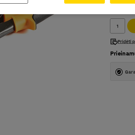
17.-€
Be PVM
Pridėti 
Prieina
Gara