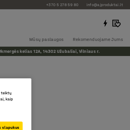
+370 5 278 59 80
info@ajproduktai.lt
Mūsų paslaugos
Rekomenduojame Jums
ergės kelias 12A, 14302 Užubaliai, Vilniaus r.
erpančios
 teiktų
as
:
40100
ai, kaip
rpimo galia
nimo laikikliu
rankena
us slapukus