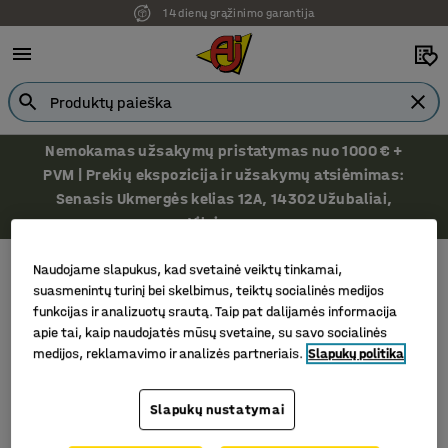
14 dienų grąžinimo garantija
Nemokamas užsakymų pristatymas nuo 1000 € +
PVM | Prekių ekspozicija ir užsakymų atsiėmimas:
Senasis Ukmergės kelias 12A, 14302 Užubaliai,
Vilniaus r.
Rankiniai darbo įrankiai
Žirklės
Naudojame slapukus, kad svetainė veiktų tinkamai,
Žirklės
suasmenintų turinį bei skelbimus, teiktų socialinės medijos
funkcijas ir analizuotų srautą. Taip pat dalijamės informacija
apie tai, kaip naudojatės mūsų svetaine, su savo socialinės
medijos, reklamavimo ir analizės partneriais.
Slapukų politika
Filtras
Rūšiuoti
Slapukų nustatymai
1 produktų/ai