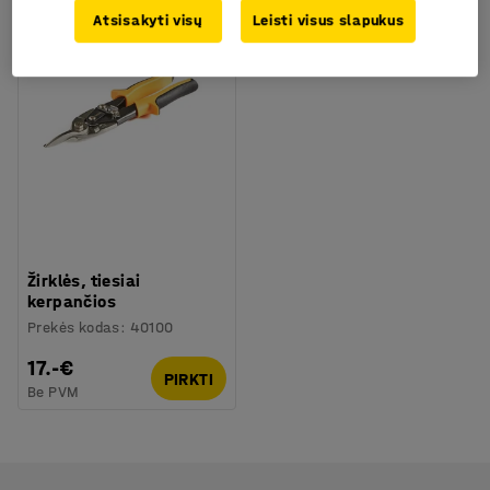
Atsisakyti visų
Leisti visus slapukus
Žirklės, tiesiai
kerpančios
Prekės kodas
:
40100
17.-€
PIRKTI
Be PVM