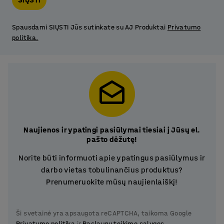
Spausdami SIŲSTI Jūs sutinkate su AJ Produktai
Privatumo
politika.
Naujienos ir ypatingi pasiūlymai tiesiai į Jūsų el.
pašto dėžutę!
Norite būti informuoti apie ypatingus pasiūlymus ir
darbo vietas tobulinančius produktus?
Prenumeruokite mūsų naujienlaiškį!
Ši svetainė yra apsaugota reCAPTCHA, taikoma Google
Privatumo politika
ir
Paslaugų teikimo sąlygos
.