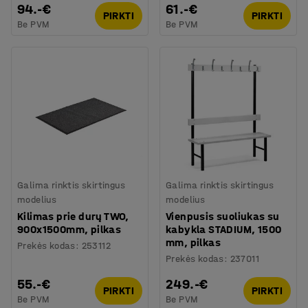
94.-€
61.-€
PIRKTI
PIRKTI
Be PVM
Be PVM
Galima rinktis skirtingus
Galima rinktis skirtingus
modelius
modelius
Kilimas prie durų TWO,
Vienpusis suoliukas su
900x1500mm, pilkas
kabykla STADIUM, 1500
mm, pilkas
Prekės kodas
:
253112
Prekės kodas
:
237011
55.-€
249.-€
PIRKTI
PIRKTI
Be PVM
Be PVM