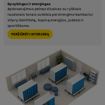
Gyvybingas ir energingas
Apdovanojimus pelnęs dizainas su ryškiais
raudonais tonais suteikia persirengimo kambariui
stiprų identitetą, kupiną energijos, judesio ir
sportiškumo.
PERŽIŪRĖTI INTERJERĄ