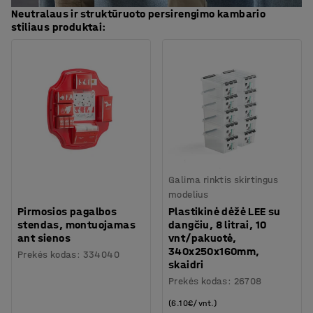
Neutralaus ir struktūruoto persirengimo kambario
stiliaus produktai:
Galima rinktis skirtingus
modelius
Pirmosios pagalbos
Plastikinė dėžė LEE su
stendas, montuojamas
dangčiu, 8 litrai, 10
ant sienos
vnt/pakuotė,
340x250x160mm,
Prekės kodas
:
334040
skaidri
Prekės kodas
:
26708
(6.10€/vnt.)