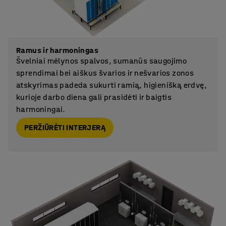
Ramus ir harmoningas
Švelniai mėlynos spalvos, sumanūs saugojimo
sprendimai bei aiškus švarios ir nešvarios zonos
atskyrimas padeda sukurti ramią, higienišką erdvę,
kurioje darbo diena gali prasidėti ir baigtis
harmoningai.
PERŽIŪRĖTI INTERJERĄ