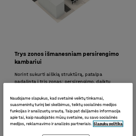
Trys zonos išmanesniam persirengimo
kambariui
Norint sukurti aiškią struktūrą, patalpa
padalinta į tris zonas: persirengimo, daiktų
saugojimo ir poilsio. Persirengimo zonoje įrengti
kabliukai, lentynos kepurėms ir batų laikymo
Naudojame slapukus, kad svetainė veiktų tinkamai,
vietos, kurios atlaisvina grindų plotą ir padeda
suasmenintų turinį bei skelbimus, teiktų socialinės medijos
palaikyti tvarką. Saugojimo zonoje –
funkcijas ir analizuotų srautą. Taip pat dalijamės informacija
apie tai, kaip naudojatės mūsų svetaine, su savo socialinės
ventiliuojamos spintelės ir suoliukai, kurie
medijos, reklamavimo ir analizės partneriais.
Slapukų politika
užtikrina patogų ir sklandų persirengimą. Prie
įėjimo – rami zona su garsą sugeriančiais