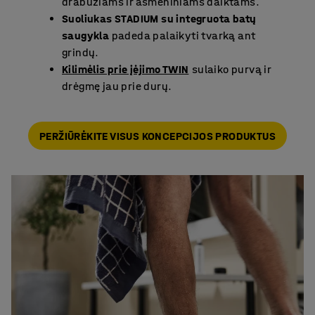
drabužiams ir asmeniniams daiktams.
Suoliukas STADIUM su integruota batų
saugykla
padeda palaikyti tvarką ant
grindų.
Kilimėlis prie įėjimo TWIN
sulaiko purvą ir
drėgmę jau prie durų.
PERŽIŪRĖKITE VISUS KONCEPCIJOS PRODUKTUS