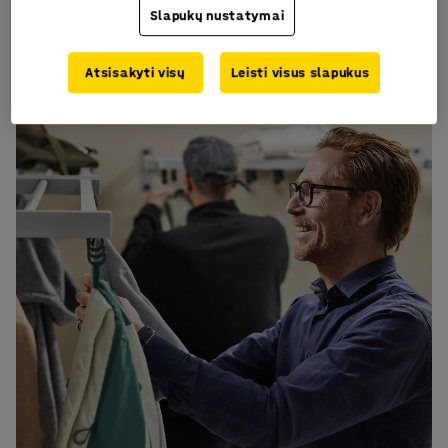
baldais, tinkama poilsiui ar pokalbiams. Visos
Slapukų nustatymai
šios zonos kartu sukuria gerai organizuotą
aplinką – nuo pirmo žingsnio įėjus į patalpą iki
Atsisakyti visų
Leisti visus slapukus
paskutinio iš jos išeinant.