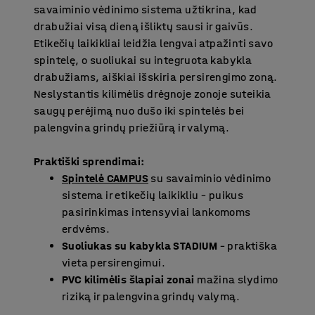
savaiminio vėdinimo sistema užtikrina, kad
drabužiai visą dieną išliktų sausi ir gaivūs.
Etikečių laikikliai leidžia lengvai atpažinti savo
spintelę, o suoliukai su integruota kabykla
drabužiams, aiškiai išskiria persirengimo zoną.
Neslystantis kilimėlis drėgnoje zonoje suteikia
saugų perėjimą nuo dušo iki spintelės bei
palengvina grindų priežiūrą ir valymą.
Praktiški sprendimai:
Spintelė CAMPUS
su savaiminio vėdinimo
sistema ir etikečių laikikliu – puikus
pasirinkimas intensyviai lankomoms
erdvėms.
Suoliukas su kabykla STADIUM
– praktiška
vieta persirengimui.
PVC kilimėlis šlapiai zonai
mažina slydimo
riziką ir palengvina grindų valymą.