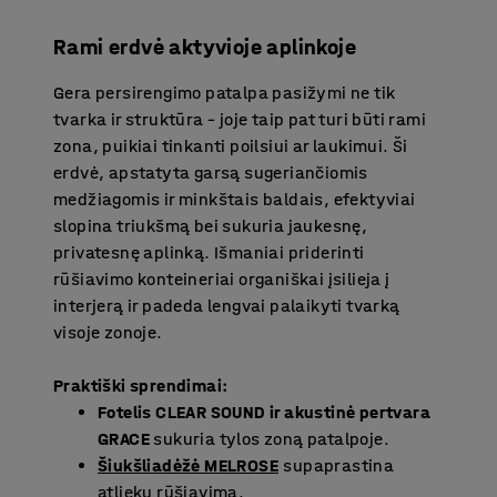
Rami erdvė aktyvioje aplinkoje
Gera persirengimo patalpa pasižymi ne tik
tvarka ir struktūra – joje taip pat turi būti rami
zona, puikiai tinkanti poilsiui ar laukimui. Ši
erdvė, apstatyta garsą sugeriančiomis
medžiagomis ir minkštais baldais, efektyviai
slopina triukšmą bei sukuria jaukesnę,
privatesnę aplinką. Išmaniai priderinti
rūšiavimo konteineriai organiškai įsilieja į
interjerą ir padeda lengvai palaikyti tvarką
visoje zonoje.
Praktiški sprendimai:
Fotelis CLEAR SOUND ir akustinė pertvara
GRACE
sukuria tylos zoną patalpoje.
Šiukšliadėžė MELROSE
supaprastina
atliekų rūšiavimą.