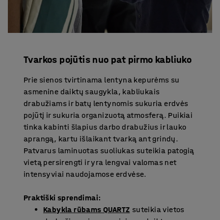
Tvarkos pojūtis nuo pat pirmo kabliuko
Prie sienos tvirtinama lentyna kepurėms su
asmenine daiktų saugykla, kabliukais
drabužiams ir batų lentynomis sukuria erdvės
pojūtį ir sukuria organizuotą atmosferą. Puikiai
tinka kabinti šlapius darbo drabužius ir lauko
aprangą, kartu išlaikant tvarką ant grindų.
Patvarus laminuotas suoliukas suteikia patogią
vietą persirengti ir yra lengvai valomas net
intensyviai naudojamose erdvėse.
Praktiški sprendimai:
Kabykla rūbams QUARTZ
suteikia vietos