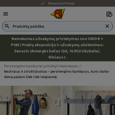
7 metų garantija
Nemokamas užsakymų pristatymas nuo 1000 € +
PVM | Prekių ekspozicija ir užsakymų atsiėmimas:
Senasis Ukmergės kelias 12A, 14302 Užubaliai,
Vilniaus r.
Persirengimo kambariai pritaikyti kiekvienam
Neutralus ir struktūruotas – persirengimo kambarys, kuris darbo
dieną padaro šiek tiek lengvesnę