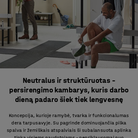
Neutralus ir struktūruotas –
persirengimo kambarys, kuris darbo
dieną padaro šiek tiek lengvesnę
Koncepcija, kurioje ramybė, tvarka ir funkcionalumas
dera tarpusavyje. Su pagrinde dominuojančia pilka
spalva ir žemiškais atspalviais ši subalansuota aplinka
tinka visiems naudotojams – nepriklausomai nuo