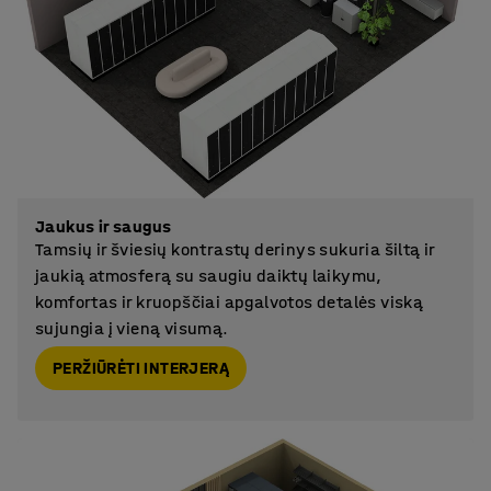
Jaukus ir saugus
Tamsių ir šviesių kontrastų derinys sukuria šiltą ir
jaukią atmosferą su saugiu daiktų laikymu,
komfortas ir kruopščiai apgalvotos detalės viską
sujungia į vieną visumą.
PERŽIŪRĖTI INTERJERĄ