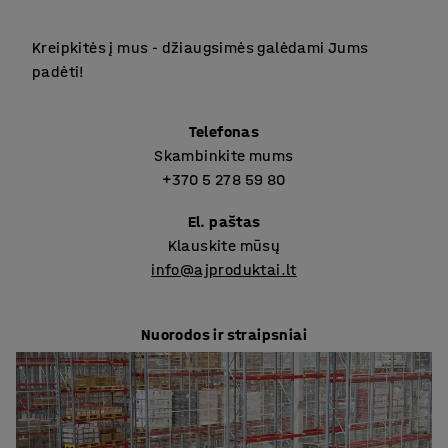
Kreipkitės į mus - džiaugsimės galėdami Jums
padėti!
Telefonas
Skambinkite mums
+370 5 278 59 80
El. paštas
Klauskite mūsų
info@ajproduktai.lt
Nuorodos ir straipsniai