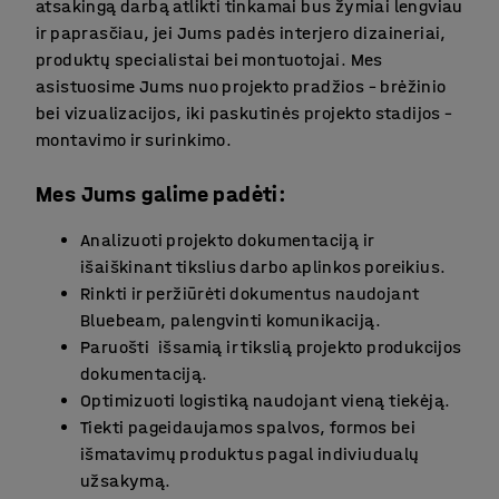
atsakingą darbą atlikti tinkamai bus žymiai lengviau
ir paprasčiau, jei Jums padės interjero dizaineriai,
produktų specialistai bei montuotojai. Mes
asistuosime Jums nuo projekto pradžios – brėžinio
bei vizualizacijos, iki paskutinės projekto stadijos –
montavimo ir surinkimo.
Mes Jums galime padėti:
Analizuoti projekto dokumentaciją ir
išaiškinant tikslius darbo aplinkos poreikius.
Rinkti ir peržiūrėti dokumentus naudojant
Bluebeam, palengvinti komunikaciją.
Paruošti išsamią ir tikslią projekto produkcijos
dokumentaciją.
Optimizuoti logistiką naudojant vieną tiekėją.
Tiekti pageidaujamos spalvos, formos bei
išmatavimų produktus pagal indiviudualų
užsakymą.