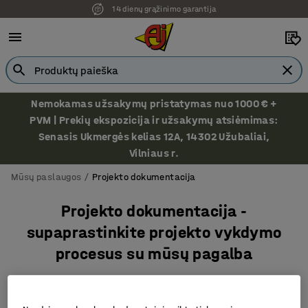
14 dienų grąžinimo garantija
Nemokamas užsakymų pristatymas nuo 1000 € +
PVM | Prekių ekspozicija ir užsakymų atsiėmimas:
Senasis Ukmergės kelias 12A, 14302 Užubaliai,
Vilniaus r.
Mūsų paslaugos
Projekto dokumentacija
Projekto dokumentacija -
supaprastinkite projekto vykdymo
procesus su mūsų pagalba