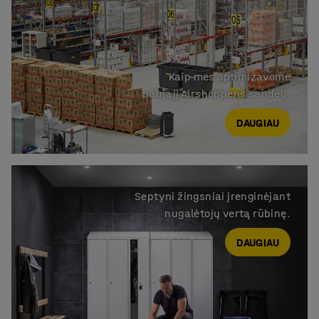
Kaip mes optimizavome

naująjį Airshoppens sandėlį.
DAUGIAU
Septyni žingsniai įrenginėjant

DAUGIAU