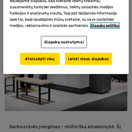
Naudojame slapukus, kad svetainė veiktų tinkamai,
suasmenintų turinį bei skelbimus, teiktų socialinės medijos
funkcijas ir analizuotų srautą. Taip pat dalijamės informacija
apie tai, kaip naudojatės mūsų svetaine, su savo socialinės
medijos, reklamavimo ir analizės partneriais.
Slapukų politika
Slapukų nustatymai
Atsisakyti visų
Leisti visus slapukus
Darbo erdvės įrengimas – milžiniška atsakomybė. Šį