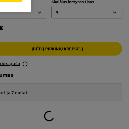
)
Skaičius lentynos tipas
4
€
2
4
ĮDĖTI Į PIRKINIŲ KREPŠELĮ
prie sąrašo
mumas
ntija 7 metai