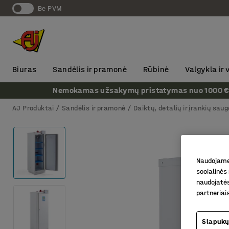
Be PVM
Biuras
Sandėlis ir pramonė
Rūbinė
Valgykla ir
Nemokamas užsakymų pristatymas nuo 1000 € + P
AJ Produktai
Sandėlis ir pramonė
Daiktų, detalių ir įrankių saug
Naudojame 
socialinės 
naudojatės
partneriai
Slapukų