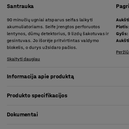
Santrauka
Pagr
90 minučių ugniai atsparus seifas laikyti
Aukšt
akumuliatoriams. Seife įrengtos perforuotos
Plotis
lentynos, dūmų detektorius, 9 lizdų šakotuvas ir
Gylis
:
gesintuvas. Jo išorėje pritvirtintas valdymo
Aukšti
blokelis, o durys užsidaro pačios.
Peržiū
Skaityti daugiau
Informacija apie produktą
Ugniai atsparų seifą galima įrengti ten, kur reikia sandėliuo
Produkto specifikacijos
konstrukcija atitinka EN 13501-2 standartą ir yra atspari i
EN 1363-1 standartus. Durys užsidaro pačios, todėl ugnis ne
Aukštis
:
1950
mm
išorę.
Dokumentai
Plotis
:
635
mm
Gylis
:
618
mm
Vidinis dūmų detektorius ir išorinė garsinė signalizacija įs