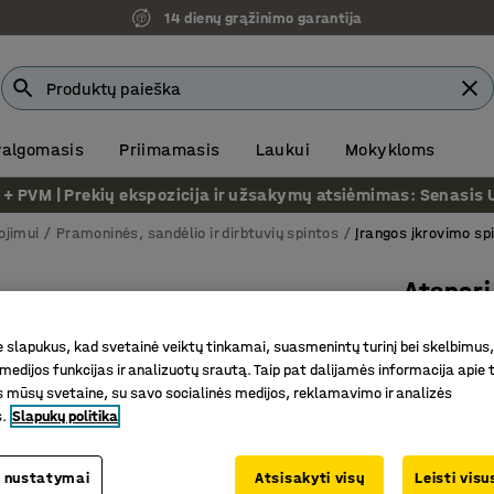
14 dienų grąžinimo garantija
 valgomasis
Priimamasis
Laukui
Mokykloms
VM | Prekių ekspozicija ir užsakymų atsiėmimas: Senasis Ukm
ojimui
Pramoninės, sandėlio ir dirbtuvių spintos
Įrangos įkrovimo sp
Atspari
90 min.
slapukus, kad svetainė veiktų tinkamai, suasmenintų turinį bei skelbimus,
Prekės kod
medijos funkcijas ir analizuotų srautą. Taip pat dalijamės informacija apie t
 mūsų svetaine, su savo socialinės medijos, reklamavimo ir analizės
Skirtas s
s.
Slapukų politika
Savaime 
Su garsin
 nustatymai
Atsisakyti visų
Leisti vis