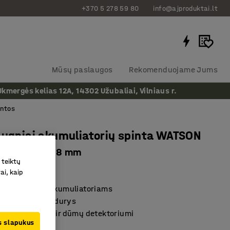
+370 5 278 59 80
info@ajproduktai.lt
Mūsų paslaugos
Rekomenduojame Jums
ergės kelias 12A, 14302 Užubaliai, Vilniaus r.
intos
 ugniai akumuliatorių spinta WATSON
 1950x635x618 mm
 teiktų
as
:
755321
ai, kaip
augiai laikyti akumuliatoriams
užsidarančios durys
e signalizacija ir dūmų detektoriumi
us slapukus