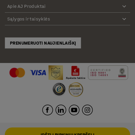
Apie AJ Produktai
Sąlygos ir taisyklės
PRENUMERUOTI NAUJIENLAIŠKĮ
ĮDĖTI Į PIRKINIŲ KREPŠELĮ