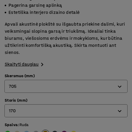
Pagerina garsinę aplinką
Estetiška interjero dizaino detalė
Apvali akustinė plokštė su išgaubta priekine dalimi, kuri
veiksmingai slopina garsą ir triukšmą. Idealiai tinka
biurams, viešosioms erdvėms ir mokykloms, kur būtina
užtikrinti komfortišką akustiką. Skirta montuoti ant
sienos.
Skaityti daugiau
Skersmuo (mm)
705
Storis (mm)
550
170
705
Spalva
:
Ruda
140