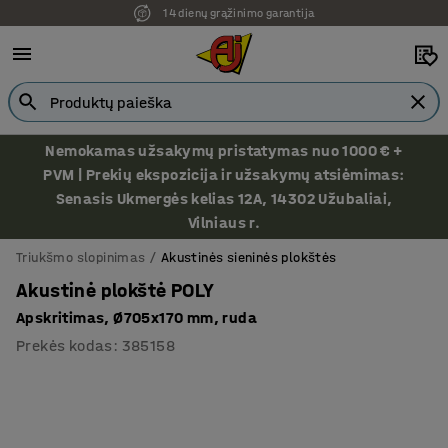
14 dienų grąžinimo garantija
Nemokamas užsakymų pristatymas nuo 1000 € +
PVM | Prekių ekspozicija ir užsakymų atsiėmimas:
Senasis Ukmergės kelias 12A, 14302 Užubaliai,
Vilniaus r.
Triukšmo slopinimas
Akustinės sieninės plokštės
Akustinė plokštė POLY
Apskritimas, Ø705x170 mm, ruda
Prekės kodas
:
385158