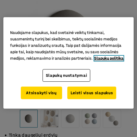
Naudojame slapukus, kad svetainė veiktų tinkamai,
suasmenintų turinį bei skelbimus, teiktų socialinės medijos
funkcijas ir analizuotų srautą. Taip pat dalijamės informacija
apie tai, kaip naudojatės mūsų svetaine, su savo socialinės
medijos, reklamavimo ir analizės partneriais.
Slapukų politika
Slapukų nustatymai
Atsisakyti visų
Leisti visus slapukus
Tinka daugeliui erdvių