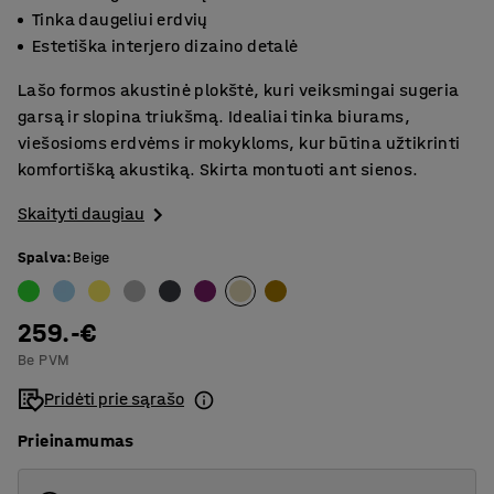
Tinka daugeliui erdvių
Estetiška interjero dizaino detalė
Lašo formos akustinė plokštė, kuri veiksmingai sugeria
garsą ir slopina triukšmą. Idealiai tinka biurams,
viešosioms erdvėms ir mokykloms, kur būtina užtikrinti
komfortišką akustiką. Skirta montuoti ant sienos.
Skaityti daugiau
Spalva
:
Beige
259.-€
Be PVM
Pridėti prie sąrašo
Prieinamumas