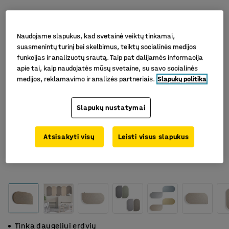
Naudojame slapukus, kad svetainė veiktų tinkamai,
suasmenintų turinį bei skelbimus, teiktų socialinės medijos
funkcijas ir analizuotų srautą. Taip pat dalijamės informacija
apie tai, kaip naudojatės mūsų svetaine, su savo socialinės
medijos, reklamavimo ir analizės partneriais.
Slapukų politika
Slapukų nustatymai
Atsisakyti visų
Leisti visus slapukus
Tinka daugeliui erdvių