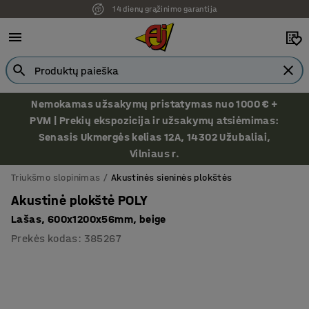
14 dienų grąžinimo garantija
Ekspozicija Vilniuje
Nemokamas užsakymų pristatymas nuo 1000 € +
PVM | Prekių ekspozicija ir užsakymų atsiėmimas:
Senasis Ukmergės kelias 12A, 14302 Užubaliai,
Vilniaus r.
Triukšmo slopinimas
Akustinės sieninės plokštės
Akustinė plokštė POLY
Lašas, 600x1200x56mm, beige
Prekės kodas
:
385267