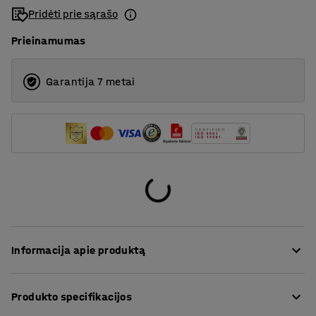
Pridėti prie sąrašo
Prieinamumas
Garantija 7 metai
Informacija apie produktą
Universalūs QBUS serijos saugojimo baldai leidžia
Produkto specifikacijos
lengvai sukurti tvarkingą darbo vietą!
Šioje praktiškoje saugojimo spintoje yra keturi atskiri