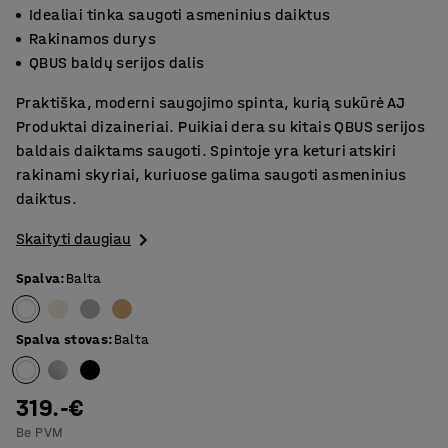
Idealiai tinka saugoti asmeninius daiktus
Rakinamos durys
QBUS baldų serijos dalis
Praktiška, moderni saugojimo spinta, kurią sukūrė AJ
Produktai dizaineriai. Puikiai dera su kitais QBUS serijos
baldais daiktams saugoti. Spintoje yra keturi atskiri
rakinami skyriai, kuriuose galima saugoti asmeninius
daiktus.
Skaityti daugiau
Spalva
:
Balta
Spalva stovas
:
Balta
319.-€
Be PVM