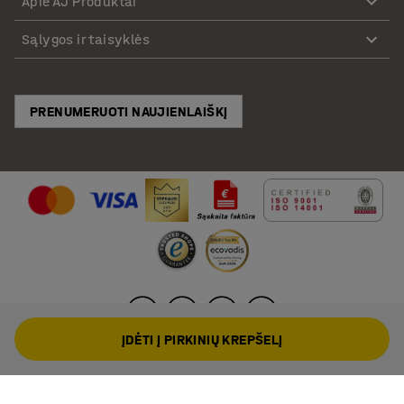
Apie AJ Produktai
Sąlygos ir taisyklės
PRENUMERUOTI NAUJIENLAIŠKĮ
ĮDĖTI Į PIRKINIŲ KREPŠELĮ