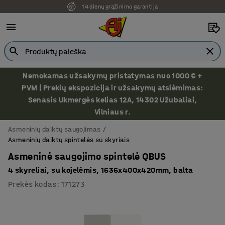
14 dienų grąžinimo garantija
Nemokamas užsakymų pristatymas nuo 1000 € +
PVM | Prekių ekspozicija ir užsakymų atsiėmimas:
Senasis Ukmergės kelias 12A, 14302 Užubaliai,
Vilniaus r.
Asmeninių daiktų saugojimas
Asmeninių daiktų spintelės su skyriais
Asmeninė saugojimo spintelė QBUS
4 skyreliai, su kojelėmis, 1636x400x420mm, balta
Prekės kodas
:
171273