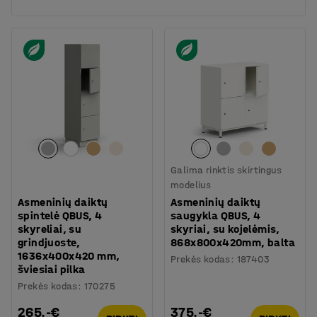
Galima rinktis skirtingus
modelius
Asmeninių daiktų
Asmeninių daiktų
spintelė QBUS, 4
saugykla QBUS, 4
skyreliai, su
skyriai, su kojelėmis,
grindjuoste,
868x800x420mm, balta
1636x400x420 mm,
Prekės kodas
:
187403
šviesiai pilka
Prekės kodas
:
170275
265.-€
375.-€