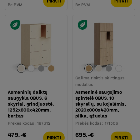
PIRKTI
PIRKTI
Be PVM
Be PVM
Galima rinktis skirtingus
modelius
Asmeninių daiktų
Asmeninė saugojimo
saugykla QBUS, 6
spintelė QBUS, 10
skyriai, grindjuostė,
skyrelių, su kojelėmis,
1252x800x420mm,
2020x800x420mm,
beržas
pilka, ąžuolas
Prekės kodas
:
187312
Prekės kodas
:
171306
479.-€
695.-€
PIRKTI
PIRKTI