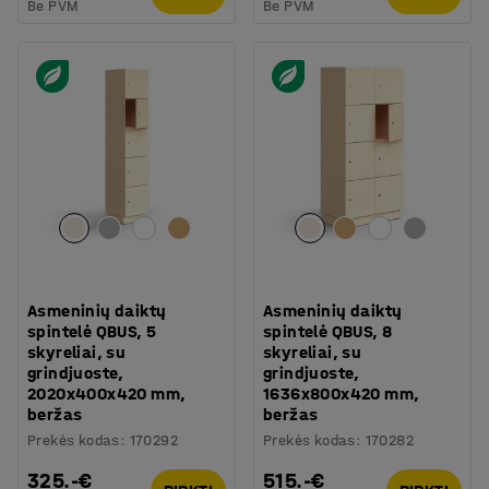
Be PVM
Be PVM
Asmeninių daiktų
Asmeninių daiktų
spintelė QBUS, 5
spintelė QBUS, 8
skyreliai, su
skyreliai, su
grindjuoste,
grindjuoste,
2020x400x420 mm,
1636x800x420 mm,
beržas
beržas
Prekės kodas
:
170292
Prekės kodas
:
170282
325.-€
515.-€