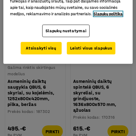
funkcijas ir analizuotų srautą. Taip pat dalijamės informacija
apie tai, kaip naudojatės mūsų svetaine, su savo socialinės
medijos, reklamavimo ir analizės partneriais.
Slapukų politika
Slapukų nustatymai
Atsisakyti visų
Leisti visus slapukus
Galima rinktis skirtingus
modelius
Asmeninių daiktų
Asmeninių daiktų
saugykla QBUS, 6
spintelė QBUS, 6
skyriai, su kojelėmis,
skyreliai, su
1252x800x420mm,
grindjuoste,
pilka, beržas
1636x800x570 mm,
ąžuolas
Prekės kodas
:
187302
Prekės kodas
:
170316
495.-€
615.-€
PIRKTI
PIRKTI
Be PVM
Be PVM