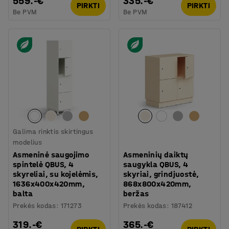
559.-€
335.-€
PIRKTI
PIRKTI
Be PVM
Be PVM
Galima rinktis skirtingus
modelius
Asmeninė saugojimo
Asmeninių daiktų
spintelė QBUS, 4
saugykla QBUS, 4
skyreliai, su kojelėmis,
skyriai, grindjuostė,
1636x400x420mm,
868x800x420mm,
balta
beržas
Prekės kodas
:
171273
Prekės kodas
:
187412
319.-€
365.-€