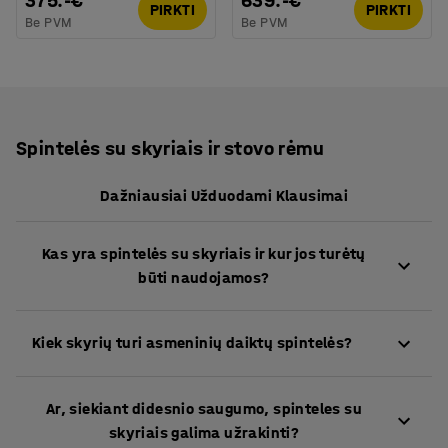
375.-€
639.-€
PIRKTI
PIRKTI
Be PVM
Be PVM
Spintelės su skyriais ir stovo rėmu
Dažniausiai Užduodami Klausimai
Kas yra spintelės su skyriais ir kur jos turėtų
būti naudojamos?
Spintelės su skyriais – tai spintos su daug durelių,
Kiek skyrių turi asmeninių daiktų spintelės?
kurios yra skirtos saugiai laikyti daiktus aplinkose,
kuriose daugeliui žmonių reikia turėti patikimą vietą
Siūlome įvairių konfigūracijų spinteles, turinčias
asmeniniams daiktams. Tokios spintelės tinkamos
Ar, siekiant didesnio saugumo, spinteles su
nuo dviejų iki 10 skyrių. Galite rinktis vieno aukšto
naudoti darbo vietose, mokyklose ar sporto
skyriais galima užrakinti?
spinteles didesniems daiktams arba daugiaaukštes
klubuose, nes yra praktiškas ir kompaktiškas daiktų