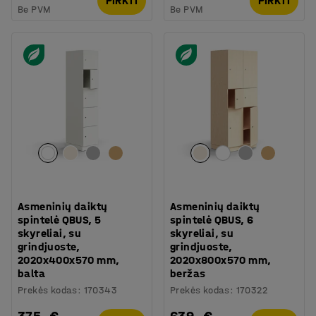
PIRKTI
PIRKTI
Be PVM
Be PVM
Asmeninių daiktų
Asmeninių daiktų
spintelė QBUS, 5
spintelė QBUS, 6
skyreliai, su
skyreliai, su
grindjuoste,
grindjuoste,
2020x400x570 mm,
2020x800x570 mm,
balta
beržas
Prekės kodas
:
170343
Prekės kodas
:
170322