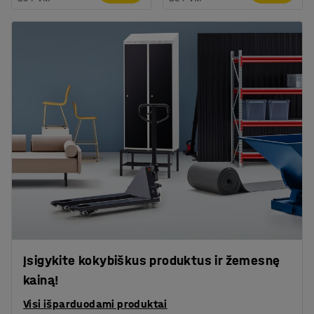
Įsigykite kokybiškus produktus ir žemesnę
kainą!
Visi išparduodami produktai