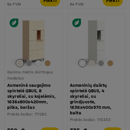
PIRKTI
PIRKTI
Be PVM
Be PVM
Galima rinktis skirtingus
modelius
Asmeninė saugojimo
Asmeninių daiktų
spintelė QBUS, 8
spintelė QBUS, 4
skyreliai, su kojelėmis,
skyreliai, su
1636x800x420mm,
grindjuoste,
pilka, beržas
1636x400x570 mm,
balta
Prekės kodas
:
171282
Prekės kodas
:
170333