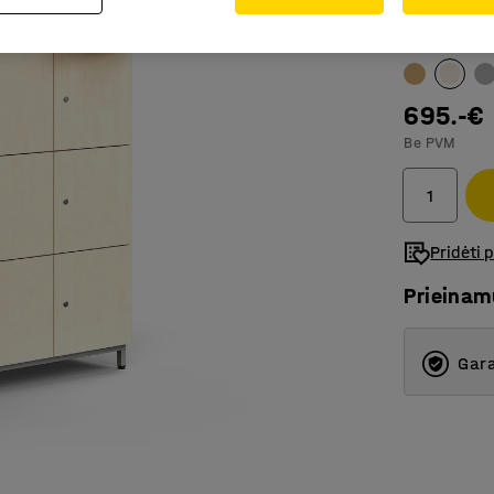
Spalva
:
Berž
695.-€
Be PVM
Pridėti 
Prieina
Gara