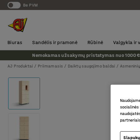
Be PVM
Biuras
Sandėlis ir pramonė
Rūbinė
Valgykla ir
Nemokamas užsakymų pristatymas nuo 1000 € + P
AJ Produktai
Priimamasis
Daiktų saugojimo baldai
Asmeninių
Naudojame 
socialinės 
naudojatės
partneriai
Slapukų