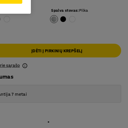
as
Spalva stovas
:
Pilka
ĮDĖTI Į PIRKINIŲ KREPŠELĮ
prie sąrašo
mumas
ntija 7 metai