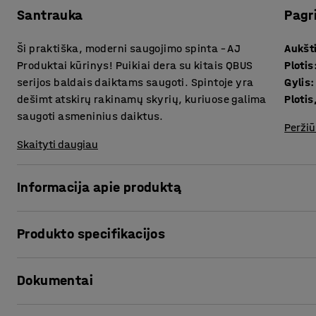
Santrauka
Pagr
Ši praktiška, moderni saugojimo spinta – AJ
Aukšt
Produktai kūrinys! Puikiai dera su kitais QBUS
Plotis
serijos baldais daiktams saugoti. Spintoje yra
Gylis
:
dešimt atskirų rakinamų skyrių, kuriuose galima
Plotis
saugoti asmeninius daiktus.
Peržiū
Skaityti daugiau
Informacija apie produktą
Universalūs QBUS serijos saugojimo baldai leidžia lengvai 
Produkto specifikacijos
Ši praktiška spinta susideda iš dešimt atskirų rakinamų sky
skyriais kiekvienoje dalyje.
Aukštis
:
2020
mm
Dokumentai
Plotis
:
800
mm
Puikiai tinka asmeniniams daiktams, biuro reikmenims ir k
Gylis
:
420
mm
registratūroms, kopijavimo ir kitoms patalpoms, kuriose r