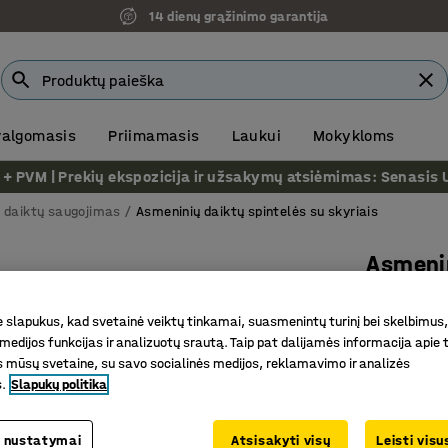
14 dienų grąžinimo garantija
 valgomasis
Priimamasis
Laukui
Mokykloms
VM | Prekių ekspozicija ir užsakymų atsiėmimas: Senasis Ukm
 daiktų saugojimas
Asmeninių daiktų spintelės su skyriais
Asmeni
10 skyre
slapukus, kad svetainė veiktų tinkamai, suasmenintų turinį bei skelbimus,
beržas
medijos funkcijas ir analizuotų srautą. Taip pat dalijamės informacija apie t
Prekės kod
 mūsų svetaine, su savo socialinės medijos, reklamavimo ir analizės
s.
Slapukų politika
Idealiai 
Rakinamo
 nustatymai
Atsisakyti visų
Leisti vis
QBUS bald