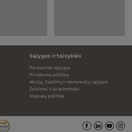
Sąlygos ir taisyklės
Pardavimo sąlygos
Privatumo politika
Akcijų, žaidimų ir kampanijų sąlygos
Žaidimai ir jų laimėtojai
Slapukų politika