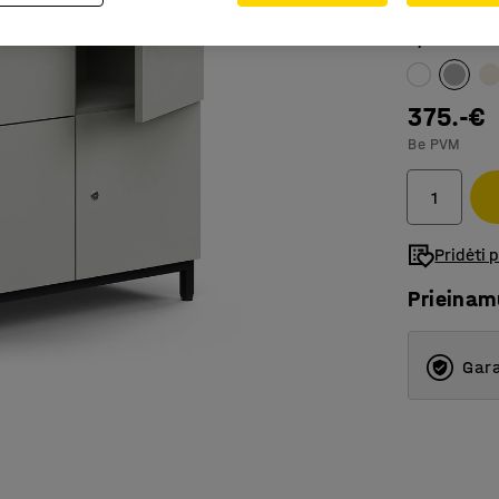
Spalva
:
Švies
375.-€
Be PVM
Pridėti 
Prieina
Gara