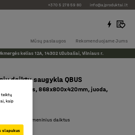
+370 5 278 59 80
info@ajproduktai.lt
Mūsų paslaugos
Rekomenduojame Jums
ergės kelias 12A, 14302 Užubaliai, Vilniaus r.
nių daiktų saugykla QBUS
i, su kojelėmis, 868x800x420mm, juoda,
 teiktų
pilka
ai, kaip
as
:
187405
tinka saugoti asmeninius daiktus
s durys
us slapukus
ų serijos dalis