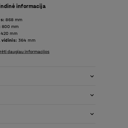
indinė informacija
is
:
868
mm
:
800
mm
420
mm
, vidinis
:
364
mm
rėti daugiau informacijos
sukurti tvarkingą darbo vietą!
inami skyriai, kuriuose patogu laikyti
javimo ir kitoms patalpoms, kuriose reikalinga