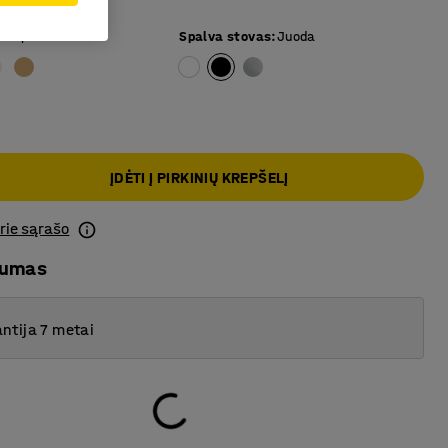
iai pilka
Spalva stovas
:
Juoda
ĮDĖTI Į PIRKINIŲ KREPŠELĮ
prie sąrašo
mumas
ntija 7 metai