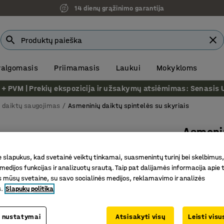
14 dienų grąžinimo garantija
 valgomasis
Priimamasis
Laukui
Mokykloms
VM | Prekių ekspozicija ir užsakymų atsiėmimas: Senasis Ukm
 daiktų saugojimas
Asmeninių daiktų spintelės su skyriais
Asmeni
4 skyria
slapukus, kad svetainė veiktų tinkamai, suasmenintų turinį bei skelbimus,
šviesiai 
medijos funkcijas ir analizuotų srautą. Taip pat dalijamės informacija apie t
 mūsų svetaine, su savo socialinės medijos, reklamavimo ir analizės
Prekės kod
s.
Slapukų politika
Idealiai 
Rakinamo
 nustatymai
Atsisakyti visų
Leisti vis
QBUS bald