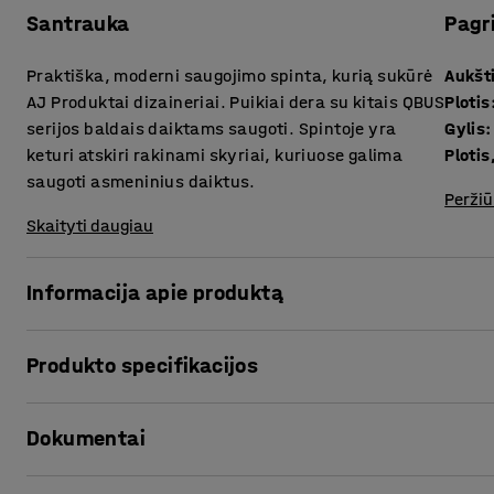
Santrauka
Pagr
Praktiška, moderni saugojimo spinta, kurią sukūrė
Aukšt
AJ Produktai dizaineriai. Puikiai dera su kitais QBUS
Plotis
serijos baldais daiktams saugoti. Spintoje yra
Gylis
:
keturi atskiri rakinami skyriai, kuriuose galima
Plotis
saugoti asmeninius daiktus.
Peržiū
Skaityti daugiau
Informacija apie produktą
Universalūs QBUS serijos saugojimo baldai leidžia lengvai 
Produkto specifikacijos
Šioje praktiškoje saugojimo spintoje yra keturi atskiri rak
asmeninius daiktus arba biuro reikmenis.
Aukštis
:
868
mm
Dokumentai
Plotis
:
800
mm
Ji idealiai tinka biurams, rūbinėms, priimamiesiems, kopi
Gylis
:
420
mm
paslėpta, rakinama saugojimo vieta.