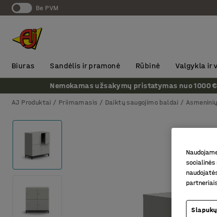
Be PVM
Biuras
Sandėlis ir pramonė
Rūbinė
Valgykla ir
Nemokamas užsakymų pristatymas nuo 1000 € + P
AJ Produktai
Priimamasis
Daiktų saugojimo baldai
Asmeninių
Naudojame 
socialinės 
naudojatės
partneriai
Slapukų