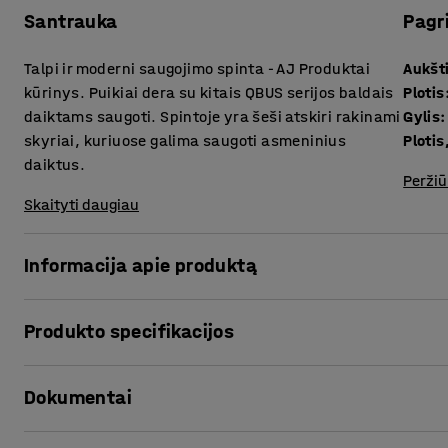
Santrauka
Pagr
Talpi ir moderni saugojimo spinta - AJ Produktai
Aukšt
kūrinys. Puikiai dera su kitais QBUS serijos baldais
Plotis
daiktams saugoti. Spintoje yra šeši atskiri rakinami
Gylis
:
skyriai, kuriuose galima saugoti asmeninius
Plotis
daiktus.
Peržiū
Skaityti daugiau
Informacija apie produktą
Universalūs QBUS serijos saugojimo baldai leidžia lengvai 
Produkto specifikacijos
Ši praktiška, ypač gili spinta susideda iš šešių atskirų rak
skyriais kiekvienoje dalyje.
Aukštis
:
1636
mm
Dokumentai
Plotis
:
800
mm
Kiekvienoje dalyje yra du mažesni skyriai ir vienas didesn
Gylis
:
570
mm
tokius kaip sportiniai krepšiai, dviratininkų šalmai ir kt. J