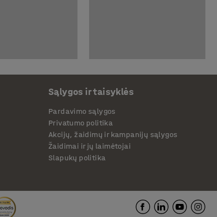
Sąlygos ir taisyklės
Pardavimo sąlygos
Privatumo politika
Akcijų, žaidimų ir kampanijų sąlygos
Žaidimai ir jų laimėtojai
Slapukų politika