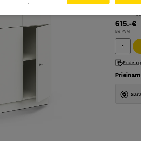
Spalva
:
Balt
615.-€
Be PVM
Pridėti 
Prieina
Gara