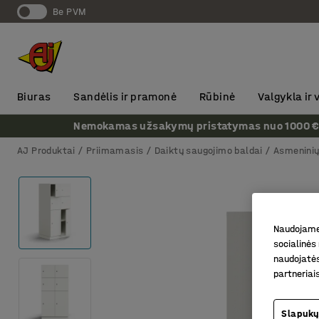
Be PVM
Biuras
Sandėlis ir pramonė
Rūbinė
Valgykla ir
Nemokamas užsakymų pristatymas nuo 1000 € + P
AJ Produktai
Priimamasis
Daiktų saugojimo baldai
Asmeninių
Naudojame 
socialinės 
naudojatės
partneriai
Slapukų