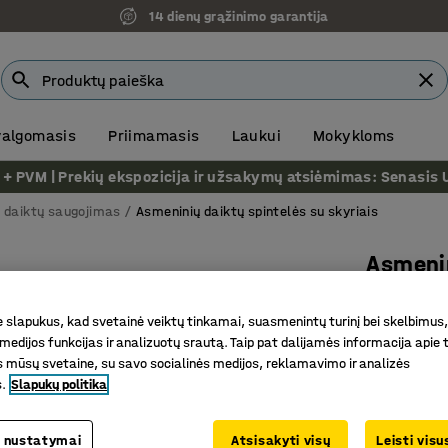
14 dienų grąžinimo garantija
 valgomasis
Priimamasis
Laukui
Mokykloms
VM | Prekių ekspozicija ir užsakymų atsiėmimas: Senasis Ukm
 daiktų saugojimas
Asmeninių daiktų spintelės su skyriais
Asmenin
6 skyrel
slapukus, kad svetainė veiktų tinkamai, suasmenintų turinį bei skelbimus,
Prekės kod
medijos funkcijas ir analizuotų srautą. Taip pat dalijamės informacija apie t
 mūsų svetaine, su savo socialinės medijos, reklamavimo ir analizės
Universal
s.
Slapukų politika
Rakinamo
QBUS bald
 nustatymai
Atsisakyti visų
Leisti vis