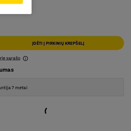
a
ĮDĖTI Į PIRKINIŲ KREPŠELĮ
prie sąrašo
mumas
ntija 7 metai