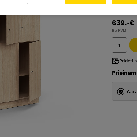
Spalva
:
Ąžuo
639.-€
Be PVM
Pridėti 
Prieina
Gara