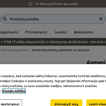
14 dienų grąžinimo garantija
 valgomasis
Priimamasis
Laukui
Mokykloms
VM | Prekių ekspozicija ir užsakymų atsiėmimas: Senasis Ukm
 daiktų saugojimas
Asmeninių daiktų spintelės su skyriais
Asmenin
6 skyrel
slapukus, kad svetainė veiktų tinkamai, suasmenintų turinį bei skelbimus,
Prekės kod
medijos funkcijas ir analizuotų srautą. Taip pat dalijamės informacija apie t
 mūsų svetaine, su savo socialinės medijos, reklamavimo ir analizės
Universali
s.
Slapukų politika
Rakinamo
QBUS bald
 nustatymai
Atsisakyti visų
Leisti vis