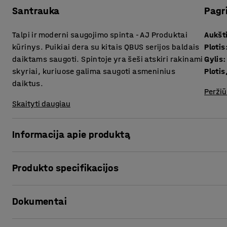
Santrauka
Pagr
Talpi ir moderni saugojimo spinta - AJ Produktai
Aukšt
kūrinys. Puikiai dera su kitais QBUS serijos baldais
Plotis
daiktams saugoti. Spintoje yra šeši atskiri rakinami
Gylis
:
skyriai, kuriuose galima saugoti asmeninius
Plotis
daiktus.
Peržiū
Skaityti daugiau
Informacija apie produktą
Universalūs QBUS serijos saugojimo baldai leidžia lengvai 
Produkto specifikacijos
Ši praktiška, ypač gili spinta susideda iš šešių atskirų rak
kiekvienoje yra trys skyriai.
Aukštis
:
2020
mm
Dokumentai
Plotis
:
800
mm
Kiekvienoje dalyje yra vienas mažesnis skyrius ir du dides
Gylis
:
570
mm
daiktus, pvz., sportinius krepšius, dviratininkų šalmus ir k