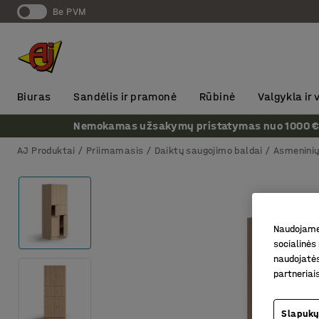
Be PVM
Biuras
Sandėlis ir pramonė
Rūbinė
Valgykla ir
Nemokamas užsakymų pristatymas nuo 1000 € + P
AJ Produktai
Priimamasis
Daiktų saugojimo baldai
Asmeninių
Naudojame 
socialinės 
naudojatės
partneriai
Slapukų