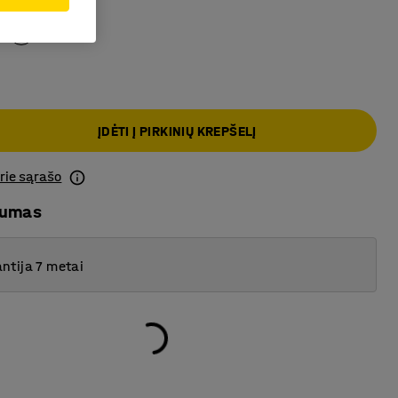
las
ĮDĖTI Į PIRKINIŲ KREPŠELĮ
prie sąrašo
mumas
ntija 7 metai