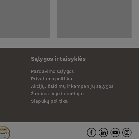
Sąlygos ir taisyklės
Pardavimo sąlygos
Privatumo politika
Akcijų, žaidimų ir kampanijų sąlygos
Žaidimai ir jų laimėtojai
Slapukų politika