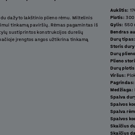
Aukštis
:
17
Plotis
:
300
du dažyto lakštinio plieno rėmu. Miltelinis
Gylis
:
550
jimui tinkamą paviršių. Rėmas pagamintas iš
Bendras au
 tylų sustiprintos konstrukcijos durelių
Durų tipas
apačioje įrengtos angos užtikrina tinkamą
Storis du
.
Durų plieno
Plieno stor
arbo erdvėse, sporto klubuose, mokyklose,
Durų plotis
Viršus
:
Plo
Pagrindas
:
 plieno pagaminta grindjuoste. Grindjuostė
Medžiaga
:
Grindjuostė neleidžia dulkėms bei nešvarumams
Spalva dur
Spalvos ko
Spalva rė
 spintelių modulius tapusavyje - sukurkite
Spalvos ko
ės spintelės komplektuojamos be užrakto -
Skaič
ius.
Skaič