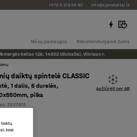
+370 5 278 59 80
info@ajproduktai.lt
Mūsų paslaugos
Rekomenduojame Jums
ergės kelias 12A, 14302 Užubaliai, Vilniaus r.
 rėmu
ių daiktų spintelė CLASSIC
tė, 1 dalis, 6 durelės,
Apžiūrėti per AR
0x550mm, pilka
as
:
3237913
ijos angos
 teiktų
okybė
ai, kaip
lus