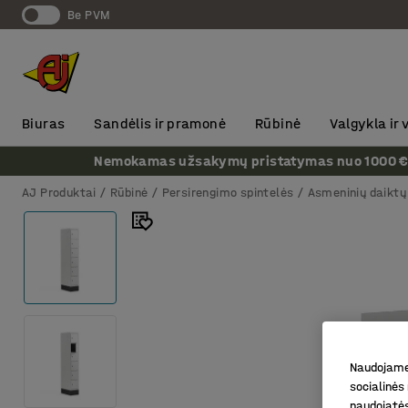
Be PVM
Biuras
Sandėlis ir pramonė
Rūbinė
Valgykla ir
Nemokamas užsakymų pristatymas nuo 1000 € + P
AJ Produktai
Rūbinė
Persirengimo spintelės
Asmeninių daiktų 
Naudojame 
socialinės 
naudojatės