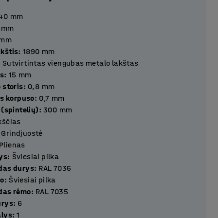
40
mm
mm
mm
kštis
:
1890
mm
:
Sutvirtintas viengubas metalo lakštas
rys
:
15
mm
 storis
:
0,8
mm
is korpuso
:
0,7
mm
 (spintelių)
:
300
mm
kščias
Grindjuostė
Plienas
ys
:
Šviesiai pilka
das durys
:
RAL 7035
mo
:
Šviesiai pilka
das rėmo
:
RAL 7035
ius durys
:
6
ius dalys
:
1