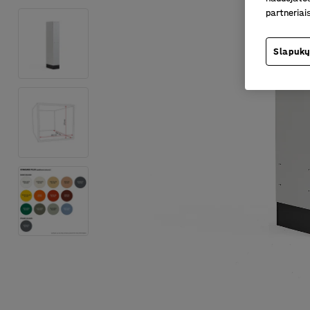
partneriai
Slapukų