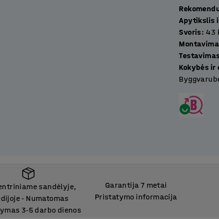
Rekomenduo
Apytikslis
Svoris
:
43
Montavima
Testavima
Kokybės ir
Byggvarube
Garantija 7 metai
entriniame sandėlyje,
Pristatymo informacija
dijoje
Numatomas
‑
tymas 3
5 darbo dienos
‑