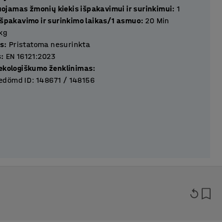
jamas žmonių kiekis išpakavimui ir surinkimui
:
1
 išpakavimo ir surinkimo laikas/1 asmuo
:
20
Min
kg
s
:
Pristatoma nesurinkta
s
:
EN 16121:2023
 ekologiškumo ženklinimas
:
dömd ID: 148671 / 148156