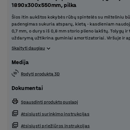
1890x300x550mm, pilka
Šios itin aukštos kokybės rūbų spintelės su milteliniu bū
padengimas sukuria atsparų, kietą - kasdieniam naudo
0,7 mm, o durys iš 0,8 mm storio plieno lakštų. Tolygų ir
uždarymą užtikrina guminiai amortizatoriai. Viršuje ir 
konstrukcijos ventiliaciją ir neleidžia susidaryti pelėsiui
Skaityti daugiau
Spintelės idealiai tinka asmeninių daiktų saugojimui d
Medija
kitose viešose erdvėse.
Rodyti produktą 3D
Komplektuojama su praktiška, iš milteliniu būdu dažyto
pakelia saugojimo spintelės konstrukciją nuo grindų. 
Dokumentai
kauptis po spintele.
Spausdinti produkto puslapį
Rinkitės papildomus spintelių priedus ir derinkite kelis
Atsisiųsti surinkimo instrukcijas
Jūsų poreikius atitinkantį rakinimo sprendimą. Metalin
pasirinkite tokį, kuris atitinka Jūsų indiviudalius poreik
Atsisiųsti priežiūros instrukcijas