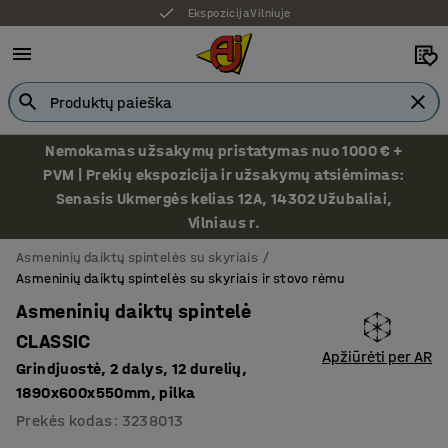
Ekspozicija Vilniuje
Nemokamas užsakymų pristatymas nuo 1000 € +
PVM | Prekių ekspozicija ir užsakymų atsiėmimas:
Senasis Ukmergės kelias 12A, 14302 Užubaliai,
Vilniaus r.
Asmeninių daiktų spintelės su skyriais
Asmeninių daiktų spintelės su skyriais ir stovo rėmu
Asmeninių daiktų spintelė
CLASSIC
Apžiūrėti per AR
Grindjuostė, 2 dalys, 12 durelių,
1890x600x550mm, pilka
Prekės kodas
:
3238013