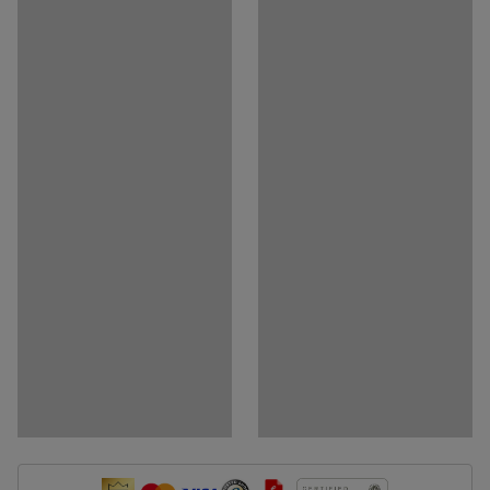
Medija
Rodyti produktą 3D
Dokumentai
Atsisiųsti surinkimo instrukcijas
Atsisiųsti priežiūros instrukcijas