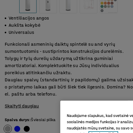
Ventiliacijos angos
Aukšta kokybė
Universalus
Funkcionali asmeninių daiktų spintelė su and vyrių
sumontuotomis - sustiprintos konstrukcijos durelėmis.
Tolygų ir tylų durelių uždarymą užtikrina guminiai
amortizatoriai. Komplektuokite su Jūsų individualius
poreikius atitinkančiu užraktu.
Daugiau spalvų (standartinių ir papildomų) galima užsisa
o pristatymo laikas gali būti šiek tiek ilgesnis. Domina? 
el. paštu arba telefonu.
Skaityti daugiau
Naudojame slapukus, kad svetainė vei
Spalva durys
:
Šviesiai pilka
socialinės medijos funkcijas ir analiz
naudojatės mūsų svetaine, su savo so