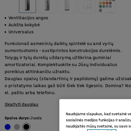
Ventiliacijos angos
Aukšta kokybė
Universalus
Funkcionali asmeninių daiktų spintelė su and vyrių
sumontuotomis - sustiprintos konstrukcijos durelėmis.
Tolygų ir tylų durelių uždarymą užtikrina guminiai
amortizatoriai. Komplektuokite su Jūsų individualius
poreikius atitinkančiu užraktu.
Daugiau spalvų (standartinių ir papildomų) galima užsisa
o pristatymo laikas gali būti šiek tiek ilgesnis. Domina? 
el. paštu arba telefonu.
Skaityti daugiau
Naudojame slapukus, kad svetainė vei
Spalva durys
:
Juoda
socialinės medijos funkcijas ir analiz
naudojatės mūsų svetaine, su savo so