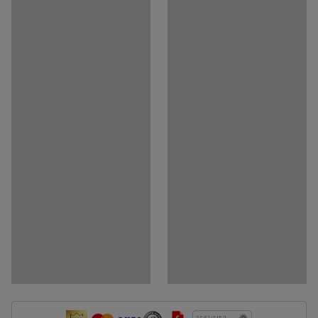
Medija
Rodyti produktą 3D
Dokumentai
Atsisiųsti surinkimo instrukcijas
Atsisiųsti priežiūros instrukcijas