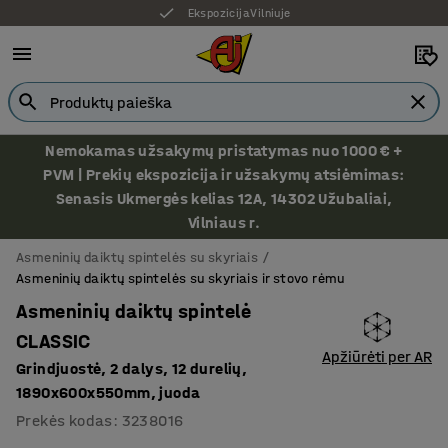
Ekspozicija Vilniuje
Nemokamas užsakymų pristatymas nuo 1000 € +
PVM | Prekių ekspozicija ir užsakymų atsiėmimas:
Senasis Ukmergės kelias 12A, 14302 Užubaliai,
Vilniaus r.
Asmeninių daiktų spintelės su skyriais
Asmeninių daiktų spintelės su skyriais ir stovo rėmu
Asmeninių daiktų spintelė
CLASSIC
Apžiūrėti per AR
Grindjuostė, 2 dalys, 12 durelių,
1890x600x550mm, juoda
Prekės kodas
:
3238016