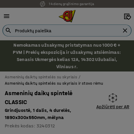
14 dienų grąžinimo garantija
Ekspozicija Vilniuje
Nemokamas užsakymų pristatymas nuo 1000 € +
PVM | Prekių ekspozicija ir užsakymų atsiėmimas:
Senasis Ukmergės kelias 12A, 14302 Užubaliai,
Vilniaus r.
Asmeninių daiktų spintelės su skyriais
Asmeninių daiktų spintelės su skyriais ir stovo rėmu
Asmeninių daikų spintelė
CLASSIC
Apžiūrėti per AR
Grindjuostė, 1 dalis, 4 durelės,
1890x300x550mm, mėlyna
Prekės kodas
:
3240312