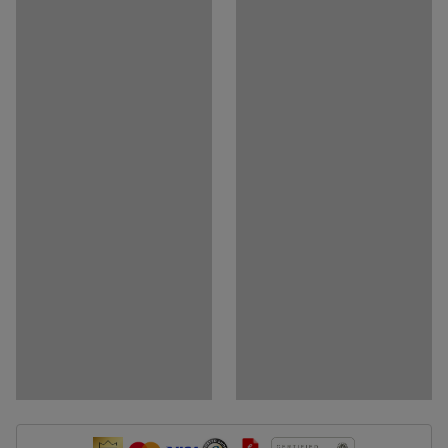
Medija
Rodyti produktą 3D
Dokumentai
Atsisiųsti surinkimo instrukcijas
Atsisiųsti priežiūros instrukcijas