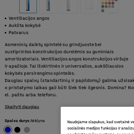
Ventiliacijos angos
Aukšta kokybė
Patvarus
Asmeninių daiktų spintelė su grindjuoste bei
sustiprintos konstrukcijos durelėmis su guminiais
amortizatoriais. Ventiliacijos angos konstrukcijos viršuje
ir apačioje. Tai išskirtinės ir universalios, aukščiausios
kokybės persirengimo spintelės.
Daugiau spalvų (standartinių ir papildomų) galima užsisa
o pristatymo laikas gali būti šiek tiek ilgesnis. Domina? 
el. paštu arba telefonu.
Skaityti daugiau
Spalva durys
:
Mėlyna
Naudojame slapukus, kad svetainė vei
socialinės medijos funkcijas ir analiz