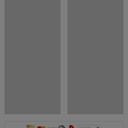
Medija
Rodyti produktą 3D
Dokumentai
Atsisiųsti surinkimo instrukcijas
Atsisiųsti priežiūros instrukcijas