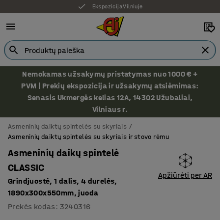
Ekspozicija Vilniuje
Nemokamas užsakymų pristatymas nuo 1000 € +
PVM | Prekių ekspozicija ir užsakymų atsiėmimas:
Senasis Ukmergės kelias 12A, 14302 Užubaliai,
Vilniaus r.
Asmeninių daiktų spintelės su skyriais
Asmeninių daiktų spintelės su skyriais ir stovo rėmu
Asmeninių daikų spintelė
CLASSIC
Apžiūrėti per AR
Grindjuostė, 1 dalis, 4 durelės,
1890x300x550mm, juoda
Prekės kodas
:
3240316