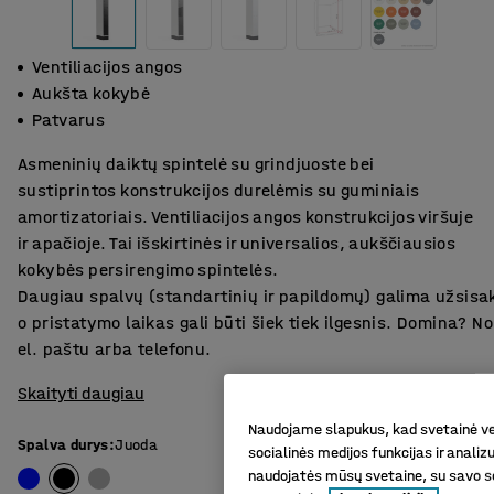
Ventiliacijos angos
Aukšta kokybė
Patvarus
Asmeninių daiktų spintelė su grindjuoste bei
sustiprintos konstrukcijos durelėmis su guminiais
amortizatoriais. Ventiliacijos angos konstrukcijos viršuje
ir apačioje. Tai išskirtinės ir universalios, aukščiausios
kokybės persirengimo spintelės.
Daugiau spalvų (standartinių ir papildomų) galima užsisa
o pristatymo laikas gali būti šiek tiek ilgesnis. Domina? 
el. paštu arba telefonu.
Skaityti daugiau
Naudojame slapukus, kad svetainė vei
Spalva durys
:
Juoda
socialinės medijos funkcijas ir analiz
naudojatės mūsų svetaine, su savo so