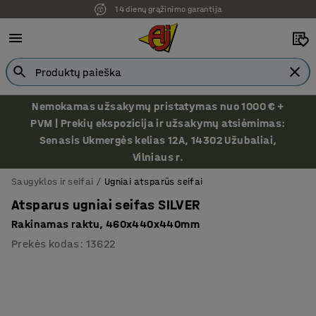
14 dienų grąžinimo garantija
Ekspozicija Vilniuje
Nemokamas užsakymų pristatymas nuo 1000 € +
PVM | Prekių ekspozicija ir užsakymų atsiėmimas:
Senasis Ukmergės kelias 12A, 14302 Užubaliai,
Vilniaus r.
Saugyklos ir seifai
Ugniai atsparūs seifai
Atsparus ugniai seifas SILVER
Rakinamas raktu, 460x440x440mm
Prekės kodas
:
13622