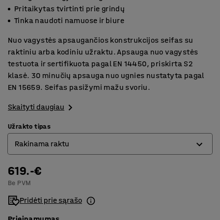
Pritaikytas tvirtinti prie grindų
Tinka naudoti namuose ir biure
Nuo vagystės apsaugančios konstrukcijos seifas su
raktiniu arba kodiniu užraktu. Apsauga nuo vagystės
testuota ir sertifikuota pagal EN 14450, priskirta S2
klasė. 30 minučių apsauga nuo ugnies nustatyta pagal
EN 15659. Seifas pasižymi mažu svoriu.
Skaityti daugiau
Užrakto tipas
Rakinama raktu
619.-€
Elektroninė kodinė spyna
Be PVM
Rakinama raktu
Pridėti prie sąrašo
Prieinamumas