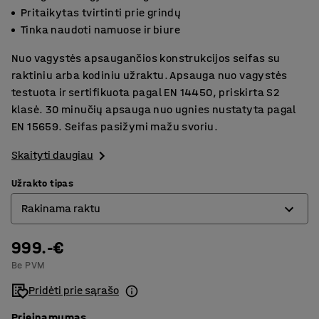
Pritaikytas tvirtinti prie grindų
Tinka naudoti namuose ir biure
Nuo vagystės apsaugančios konstrukcijos seifas su
raktiniu arba kodiniu užraktu. Apsauga nuo vagystės
testuota ir sertifikuota pagal EN 14450, priskirta S2
klasė. 30 minučių apsauga nuo ugnies nustatyta pagal
EN 15659. Seifas pasižymi mažu svoriu.
Skaityti daugiau
Užrakto tipas
Rakinama raktu
999.-€
Elektroninė kodinė spyna
Be PVM
Rakinama raktu
Pridėti prie sąrašo
Prieinamumas