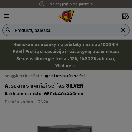
14 dienų grąžinimo garantija
Ekspozicija Vilniuje
Nemokamas užsakymų pristatymas nuo 1000 € +
PVM | Prekių ekspozicija ir užsakymų atsiėmimas:
Senasis Ukmergės kelias 12A, 14302 Užubaliai,
Vilniaus r.
Saugyklos ir seifai
Ugniai atsparūs seifai
Atsparus ugniai seifas SILVER
Rakinamas raktu, 950x440x440mm
Prekės kodas
:
13624