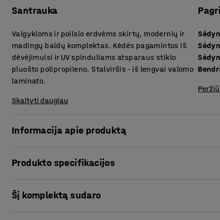
Santrauka
Pagr
Valgykloms ir poilsio erdvėms skirtų, modernių ir
Sėdyn
madingų baldų komplektas. Kėdės pagamintos iš
Sėdyn
dėvėjimuisi ir UV spinduliams atsparaus stiklo
Sėdyn
pluošto polipropileno. Stalviršis - iš lengvai valomo
Bendr
laminato.
Peržiū
Skaityti daugiau
Informacija apie produktą
Unikalaus ir vientiso dizaino baldų komplektas. Leidžia pa
Produkto specifikacijos
pozicionavimo sprendimą.
Sėdynės aukštis
:
455
mm
Modernus stalas VARIOUS su tvirtu plieno konstrukcijos rė
Šį komplektą sudaro
Sėdynės gylis
:
420
mm
Stalviršis pagamintas iš patvaraus, įbrėžimams ir drėgmei
Sėdynės plotis
:
410
mm
lengvai valomas paprasta šluoste. Tinkamos daugumai da