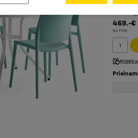
Spalva
:
Turki
469.-€
Be PVM
Pridėti 
Prieina