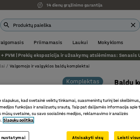
14 dienų grąžinimo garantija
 valgomasis
Priimamasis
Laukui
Mokykloms
VM | Prekių ekspozicija ir užsakymų atsiėmimas: Senasis Ukm
lai
Valgomojo ir valgyklos baldų komplektai
Komplektas
Baldų k
1 stalas 
slapukus, kad svetainė veiktų tinkamai, suasmenintų turinį bei skelbimus,
Prekės kod
medijos funkcijas ir analizuotų srautą. Taip pat dalijamės informacija apie t
 mūsų svetaine, su savo socialinės medijos, reklamavimo ir analizės
Modernių
s.
Slapukų politika
Tvirtas, 
Praktiško
 nustatymai
Atsisakyti visų
Leisti vis