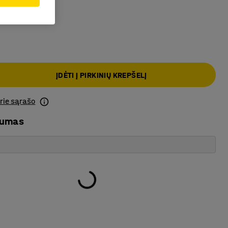
o
ĮDĖTI Į PIRKINIŲ KREPŠELĮ
prie sąrašo
mumas