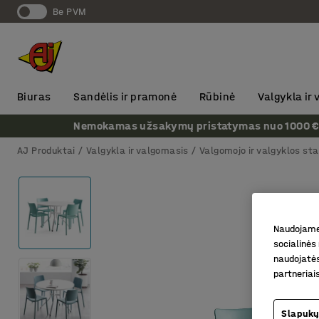
Be PVM
Biuras
Sandėlis ir pramonė
Rūbinė
Valgykla ir
Nemokamas užsakymų pristatymas nuo 1000 € + P
AJ Produktai
Valgykla ir valgomasis
Valgomojo ir valgyklos sta
Naudojame 
socialinės 
naudojatės
partneriai
Slapukų