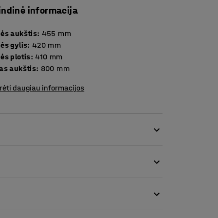
indinė informacija
ės aukštis
:
455
mm
ės gylis
:
420
mm
ės plotis
:
410
mm
as aukštis
:
800
mm
rėti daugiau informacijos
sirinkti vientisą arba spalvingą baldų
mu - AJ Produktai dizainerių kūrinys.
 atsparaus bei lengvai valomo laminato. Jis
rbo aplinkų.