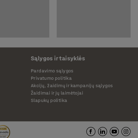
Sąlygos ir taisyklės
Pardavimo sąlygos
Privatumo politika
Akcijų, žaidimų ir kampanijų sąlygos
Žaidimai ir jų laimėtojai
Slapukų politika