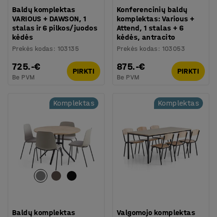
Baldų komplektas
Konferencinių baldų
VARIOUS + DAWSON, 1
komplektas: Various +
stalas ir 6 pilkos/juodos
Attend, 1 stalas + 6
kėdės
kėdės, antracito
Prekės kodas
:
103135
Prekės kodas
:
103053
725.-€
875.-€
PIRKTI
PIRKTI
Be PVM
Be PVM
Komplektas
Komplektas
Baldų komplektas
Valgomojo komplektas