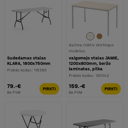
Galima rinktis skirtingus
modelius
Sudedamas stalas
valgomojo stalas JAMIE,
KLARA, 1800x750mm
1200x800mm, beržo
laminatas, pilka
Prekės kodas
:
116385
Prekės kodas
:
120342
79.-€
159.-€
PIRKTI
PIRKTI
Be PVM
Be PVM