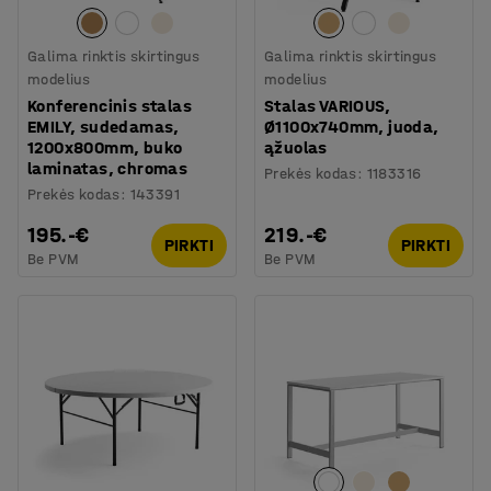
Galima rinktis skirtingus
Galima rinktis skirtingus
modelius
modelius
Konferencinis stalas
Stalas VARIOUS,
EMILY, sudedamas,
Ø1100x740mm, juoda,
1200x800mm, buko
ąžuolas
laminatas, chromas
Prekės kodas
:
1183316
Prekės kodas
:
143391
195.-€
219.-€
PIRKTI
PIRKTI
Be PVM
Be PVM