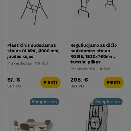
Plastikinis sudedamas
Reguliuojamo aukščio
stalas CLARA, Ø800 mm,
sudedamas stalas
juodos kojos
ROSIE, 1830x760mm,
tamsiai pilkas
Prekės kodas
:
116453
Prekės kodas
:
116526
67.-€
205.-€
PIRKTI
PIRKTI
Be PVM
Be PVM
Komplektas
Komplektas