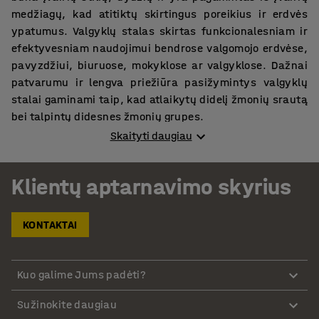
medžiagų, kad atitiktų skirtingus poreikius ir erdvės
ypatumus. Valgyklų stalas skirtas funkcionalesniam ir
efektyvesniam naudojimui bendrose valgomojo erdvėse,
pavyzdžiui, biuruose, mokyklose ar valgyklose. Dažnai
patvarumu ir lengva priežiūra pasižymintys valgyklų
stalai gaminami taip, kad atlaikytų didelį žmonių srautą
bei talpintų didesnes žmonių grupes.
Skaityti daugiau
Valgomojo stalas – vienas pagrindinių svetainės baldų
Klientų aptarnavimo skyrius
Vienas svarbiausių svetainės baldų – valgomojo stalas –
paprastai yra didesnis baldas, skirtas šeimos bei svečių
susirinkimams. Šie stalai būna įvairių formų ir dydžių,
KONTAKTAI
kad tiktų skirtingam valgomojo ar svetainės
išplanavimui, ir gali būti pagaminti iš įvairių medžiagų,
įskaitant medieną, stiklą ar metalą.
Kuo galime Jums padėti?
Virtuvinis stalas – funkcionalus virtuvės baldas
Sužinokite daugiau