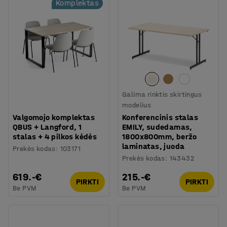
Komplektas
Galima rinktis skirtingus
modelius
Valgomojo komplektas
Konferencinis stalas
QBUS + Langford, 1
EMILY, sudedamas,
stalas + 4 pilkos kėdės
1800x800mm, beržo
laminatas, juoda
Prekės kodas
:
103171
Prekės kodas
:
143432
619.-€
215.-€
PIRKTI
PIRKTI
Be PVM
Be PVM