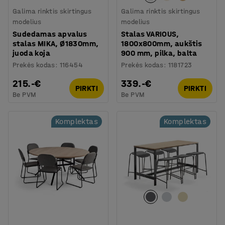
Galima rinktis skirtingus
Galima rinktis skirtingus
modelius
modelius
Sudedamas apvalus
Stalas VARIOUS,
stalas MIKA, Ø1830mm,
1800x800mm, aukštis
juoda koja
900 mm, pilka, balta
Prekės kodas
:
116454
Prekės kodas
:
1181723
215.-€
339.-€
PIRKTI
PIRKTI
Be PVM
Be PVM
Komplektas
Komplektas