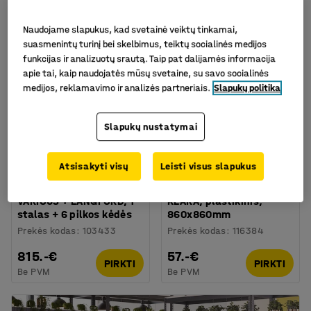
Naudojame slapukus, kad svetainė veiktų tinkamai,
Komplektas
suasmenintų turinį bei skelbimus, teiktų socialinės medijos
funkcijas ir analizuotų srautą. Taip pat dalijamės informacija
apie tai, kaip naudojatės mūsų svetaine, su savo socialinės
medijos, reklamavimo ir analizės partneriais.
Slapukų politika
Slapukų nustatymai
Galima rinktis skirtingus
Atsisakyti visų
Leisti visus slapukus
modelius
Baldų komplektas
Sudedamas stalas
VARIOUS + LANGFORD, 1
KLARA, plastikinis,
stalas + 6 pilkos kėdės
860x860mm
Prekės kodas
:
103433
Prekės kodas
:
116384
815.-€
57.-€
PIRKTI
PIRKTI
Be PVM
Be PVM