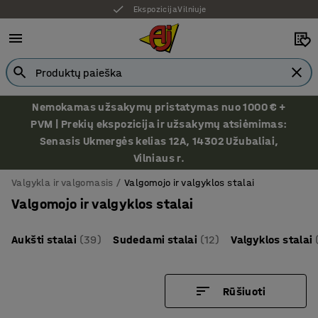
Ekspozicija Vilniuje
Nemokamas užsakymų pristatymas nuo 1000 € +
PVM | Prekių ekspozicija ir užsakymų atsiėmimas:
Senasis Ukmergės kelias 12A, 14302 Užubaliai,
Vilniaus r.
Valgykla ir valgomasis
Valgomojo ir valgyklos stalai
Valgomojo ir valgyklos stalai
Aukšti stalai
(39)
Sudedami stalai
(12)
Valgyklos stalai
Rūšiuoti