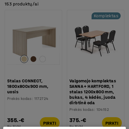
153 produktų/ai
Komplektas
Stalas CONNECT,
Valgomojo komplektas
1800x800x900 mm,
SANNA + HARTFORD, 1
uosis
stalas 1200x800 mm,
bukas, 4 kėdės, juoda
Prekės kodas
:
1172724
dirbtinė oda
Prekės kodas
:
104152
355.-€
375.-€
PIRKTI
PIRKTI
Be PVM
Be PVM