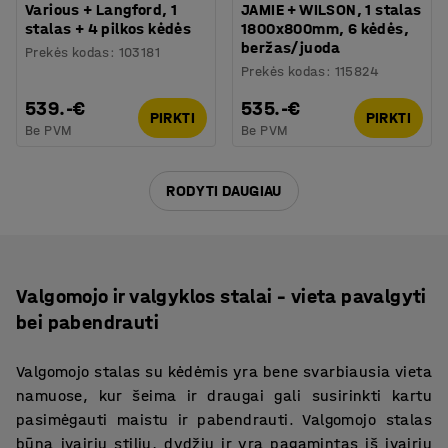
Various + Langford, 1
JAMIE + WILSON, 1 stalas
stalas + 4 pilkos kėdės
1800x800mm, 6 kėdės,
beržas/juoda
Prekės kodas
:
103181
Prekės kodas
:
115824
539.-€
535.-€
PIRKTI
PIRKTI
Be PVM
Be PVM
RODYTI DAUGIAU
Valgomojo ir valgyklos stalai – vieta pavalgyti
bei pabendrauti
Valgomojo stalas su kėdėmis yra bene svarbiausia vieta
namuose, kur šeima ir draugai gali susirinkti kartu
pasimėgauti maistu ir pabendrauti. Valgomojo stalas
būna įvairių stilių, dydžių ir yra pagamintas iš įvairių