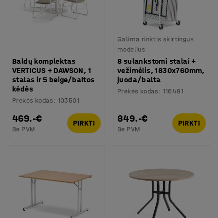
Galima rinktis skirtingus
modelius
Baldų komplektas
8 sulankstomi stalai +
VERTICUS + DAWSON, 1
vežimėlis, 1830x760mm,
stalas ir 5 beige/baltos
juoda/balta
kėdės
Prekės kodas
:
116491
Prekės kodas
:
103501
469.-€
849.-€
PIRKTI
PIRKTI
Be PVM
Be PVM