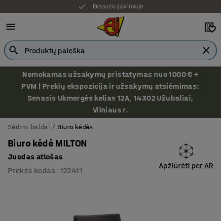
Ekspozicija Vilniuje
Nemokamas užsakymų pristatymas nuo 1000 € +
PVM | Prekių ekspozicija ir užsakymų atsiėmimas:
Senasis Ukmergės kelias 12A, 14302 Užubaliai,
Vilniaus r.
Sėdimi baldai
Biuro kėdės
Biuro kėdė MILTON
Juodas atlošas
Apžiūrėti per AR
Prekės kodas
:
122411