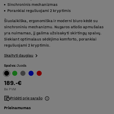
Sinchroninis mechanizmas
Porankiai reguliuojami 2 kryptimis
Šiuolaikiška, ergonomiška ir moderni biuro kėdė su
sinchroniniu mechanizmu. Nugaros atlošo apmušalas
yra nuimamas, jį galima užsisakyti skirtingų spalvų.
Siekiant optimalaus sėdėjimo komforto, porankiai
reguliuojami 2 kryptimis.
Skaityti daugiau
Spalva
:
Juoda
189.-€
Be PVM
Pridėti prie sąrašo
Prieinamumas