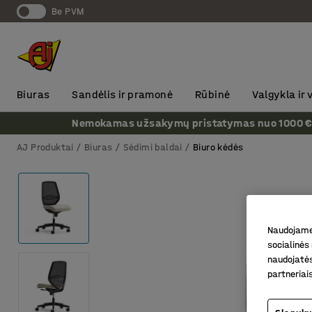
Be PVM
Biuras
Sandėlis ir pramonė
Rūbinė
Valgykla ir
Nemokamas užsakymų pristatymas nuo 1000 € + P
AJ Produktai
Biuras
Sėdimi baldai
Biuro kėdės
Naudojame 
socialinės 
naudojatės
partneriai