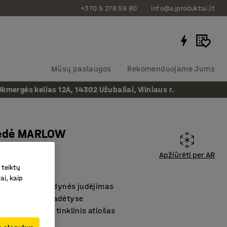
+370 5 278 59 80
info@ajproduktai.lt
Mūsų paslaugos
Rekomenduojame Jums
ergės kelias 12A, 14302 Užubaliai, Vilniaus r.
kėdė MARLOW
dynė
Apžiūrėti per AR
as
:
122422
 teiktų
ai, kaip
nis atlošo ir sėdynės judėjimas
fiksuojamas 5 padėtyse
jamas, patogus tinklinis atlošas