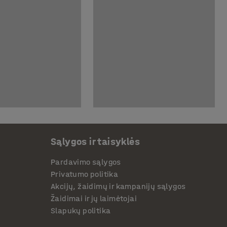
Sąlygos ir taisyklės
Pardavimo sąlygos
Privatumo politika
Akcijų, žaidimų ir kampanijų sąlygos
Žaidimai ir jų laimėtojai
Slapukų politika