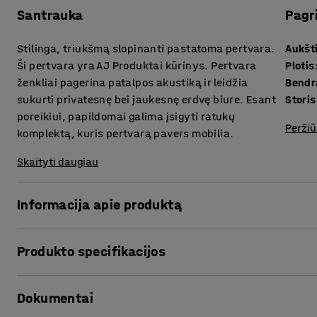
Santrauka
Pagr
Stilinga, triukšmą slopinanti pastatoma pertvara.
Aukšt
Ši pertvara yra AJ Produktai kūrinys. Pertvara
Plotis
ženkliai pagerina patalpos akustiką ir leidžia
Bendr
sukurti privatesnę bei jaukesnę erdvę biure. Esant
Storis
poreikiui, papildomai galima įsigyti ratukų
Peržiū
komplektą, kuris pertvarą pavers mobilia.
Skaityti daugiau
Informacija apie produktą
Stilingos pertvaros puikiai slopina garsą triukšmingesnėje
Produkto specifikacijos
siekiant sukurti privačias ir tylias darbo vietas atviro tip
patalpos viduryje arba tarp darbo vietų. Taip pat galite 
Aukštis
:
1700
mm
kampines jungtis, kurios parduodamos atskirai.
Dokumentai
Plotis
:
800
mm