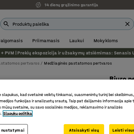
14 dienų grąžinimo garantija
 valgomasis
Priimamasis
Laukui
Mokykloms
VM | Prekių ekspozicija ir užsakymų atsiėmimas: Senasis Ukm
astatomos pertvaros
Medžiaginės pastatomos pertvaros
Biuro p
1700x800
slapukus, kad svetainė veiktų tinkamai, suasmenintų turinį bei skelbimus,
šviesiai 
medijos funkcijas ir analizuotų srautą. Taip pat dalijamės informacija apie t
Prekės kod
 mūsų svetaine, su savo socialinės medijos, reklamavimo ir analizės
s.
Slapukų politika
Efektyvu
Pastato
 nustatymai
Atsisakyti visų
Leisti vis
Siauras i