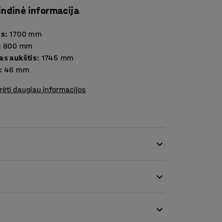
indinė informacija
is
:
1700
mm
:
800
mm
as aukštis
:
1745
mm
:
46
mm
rėti daugiau informacijos
 darbo aplinkoje. Pertvaros idealiai tinka
o biuruose. Pertvaros gali būti statomos
sujungti dvi pertvaras kampu, naudodami