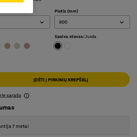
)
Plotis (mm)
800
a
Spalva stovas
:
Juoda
800
1000
ĮDĖTI Į PIRKINIŲ KREPŠELĮ
prie sąrašo
mumas
ntija 7 metai