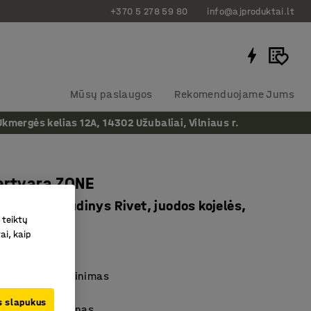
+370 5 278 59 80
info@ajproduktai.lt
Mūsų paslaugos
Rekomenduojame Jums
ergės kelias 12A, 14302 Užubaliai, Vilniaus r.
ertvara ZONE
x46mm, audinys Rivet, juodos kojelės,
 teiktų
pilka
ai, kaip
as
:
1212215
s triukšmo slopinimas
ma
us slapukus
r stilingas dizainas