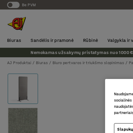
Be PVM
Biuras
Sandėlis ir pramonė
Rūbinė
Valgykla ir
Nemokamas užsakymų pristatymas nuo 1000 € + P
AJ Produktai
Biuras
Biuro pertvaros ir triukšmo slopinimas
P
Naudojame 
socialinės 
naudojatės
partneriai
Slapukų