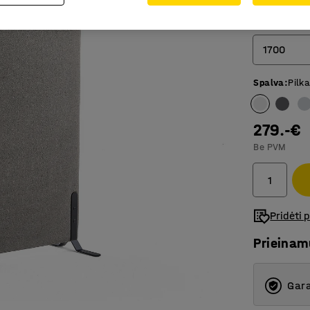
Aukštis (mm
1700
Spalva
:
Pilk
1360
1700
279.-€
Be PVM
Pridėti 
Prieina
Gara