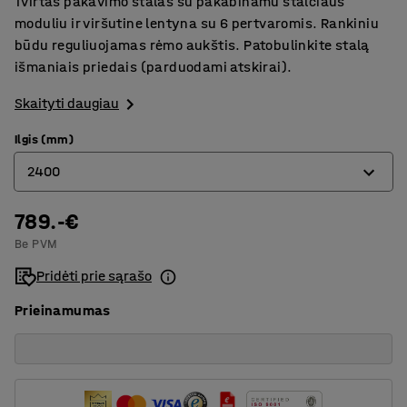
Tvirtas pakavimo stalas su pakabinamu stalčiaus
moduliu ir viršutine lentyna su 6 pertvaromis. Rankiniu
būdu reguliuojamas rėmo aukštis. Patobulinkite stalą
išmaniais priedais (parduodami atskirai).
Skaityti daugiau
Ilgis (mm)
2400
789.-€
1600
Be PVM
2000
Pridėti prie sąrašo
2400
Prieinamumas