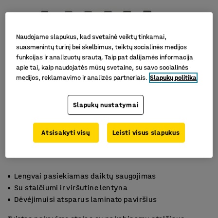
Naudojame slapukus, kad svetainė veiktų tinkamai,
suasmenintų turinį bei skelbimus, teiktų socialinės medijos
funkcijas ir analizuotų srautą. Taip pat dalijamės informacija
apie tai, kaip naudojatės mūsų svetaine, su savo socialinės
medijos, reklamavimo ir analizės partneriais.
Slapukų politika
Slapukų nustatymai
Atsisakyti visų
Leisti visus slapukus
Lengvai pasiekiamas daiktų saugojimas
Su stalčiumi ir viršutine lentyna
Dėvėjimuisi atsparus laminato paviršius