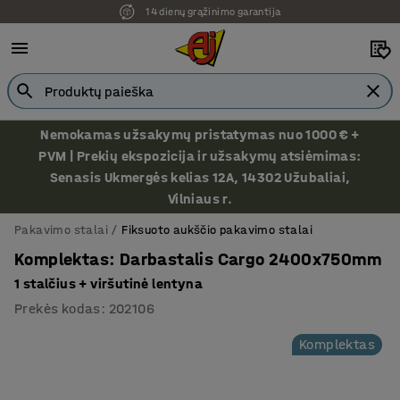
14 dienų grąžinimo garantija
Nemokamas užsakymų pristatymas nuo 1000 € +
PVM | Prekių ekspozicija ir užsakymų atsiėmimas:
Senasis Ukmergės kelias 12A, 14302 Užubaliai,
Vilniaus r.
Pakavimo stalai
Fiksuoto aukščio pakavimo stalai
Komplektas: Darbastalis Cargo 2400x750mm
1 stalčius + viršutinė lentyna
Prekės kodas
:
202106
Komplektas