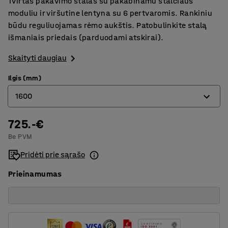
Tvirtas pakavimo stalas su pakabinamu stalčiaus
moduliu ir viršutine lentyna su 6 pertvaromis. Rankiniu
būdu reguliuojamas rėmo aukštis. Patobulinkite stalą
išmaniais priedais (parduodami atskirai).
Skaityti daugiau
Ilgis (mm)
1600
725.-€
1600
Be PVM
2000
Pridėti prie sąrašo
2400
Prieinamumas