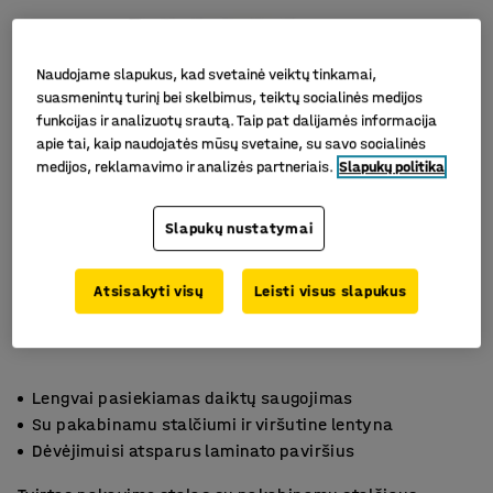
Naudojame slapukus, kad svetainė veiktų tinkamai,
suasmenintų turinį bei skelbimus, teiktų socialinės medijos
funkcijas ir analizuotų srautą. Taip pat dalijamės informacija
apie tai, kaip naudojatės mūsų svetaine, su savo socialinės
medijos, reklamavimo ir analizės partneriais.
Slapukų politika
Slapukų nustatymai
Atsisakyti visų
Leisti visus slapukus
Lengvai pasiekiamas daiktų saugojimas
Su pakabinamu stalčiumi ir viršutine lentyna
Dėvėjimuisi atsparus laminato paviršius