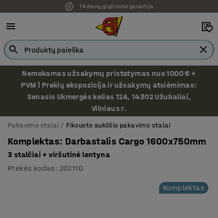
14 dienų grąžinimo garantija
Nemokamas užsakymų pristatymas nuo 1000 € +
PVM | Prekių ekspozicija ir užsakymų atsiėmimas:
Senasis Ukmergės kelias 12A, 14302 Užubaliai,
Vilniaus r.
Pakavimo stalai
Fiksuoto aukščio pakavimo stalai
Komplektas: Darbastalis Cargo 1600x750mm
3 stalčiai + viršutinė lentyna
Prekės kodas
:
202110
Komplektas