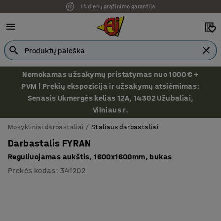
14 dienų grąžinimo garantija
Ekspozicija Vilniuje
Nemokamas užsakymų pristatymas nuo 1000 € +
PVM | Prekių ekspozicija ir užsakymų atsiėmimas:
Senasis Ukmergės kelias 12A, 14302 Užubaliai,
Vilniaus r.
Mokykliniai darbastaliai
Staliaus darbastaliai
Darbastalis FYRAN
Reguliuojamas aukštis, 1600x1600mm, bukas
Prekės kodas
:
341202