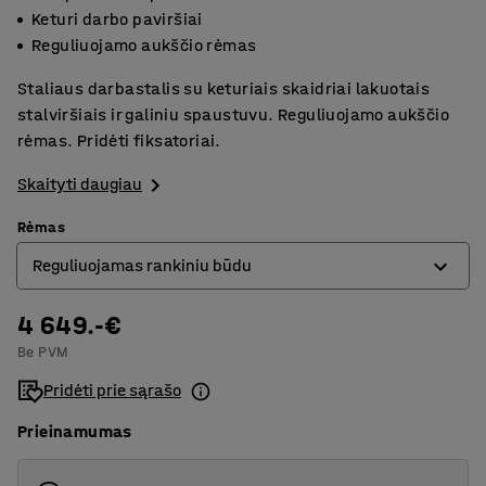
Keturi darbo paviršiai
Reguliuojamo aukščio rėmas
Staliaus darbastalis su keturiais skaidriai lakuotais
stalviršiais ir galiniu spaustuvu. Reguliuojamo aukščio
rėmas. Pridėti fiksatoriai.
Skaityti daugiau
Rėmas
Reguliuojamas rankiniu būdu
4 649.-€
Hidraulinės kojos
Be PVM
Reguliuojamas rankiniu būdu
Pridėti prie sąrašo
Prieinamumas