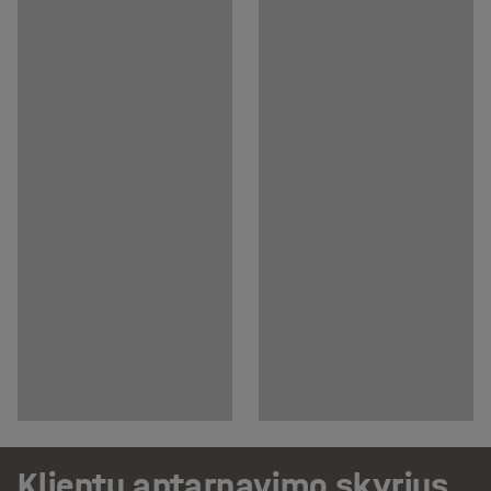
Klientų aptarnavimo skyrius