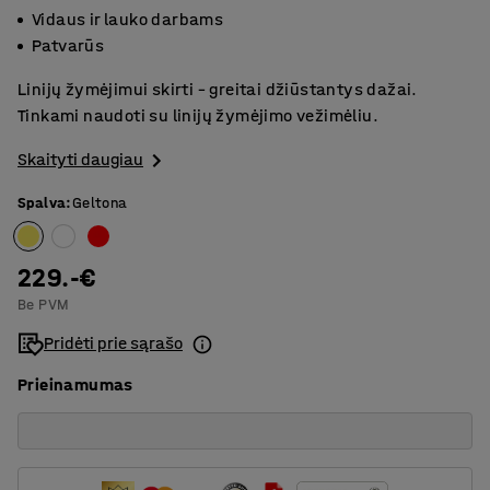
Vidaus ir lauko darbams
Patvarūs
Linijų žymėjimui skirti – greitai džiūstantys dažai.
Tinkami naudoti su linijų žymėjimo vežimėliu.
Skaityti daugiau
Spalva
:
Geltona
229.-€
Be PVM
Pridėti prie sąrašo
Prieinamumas