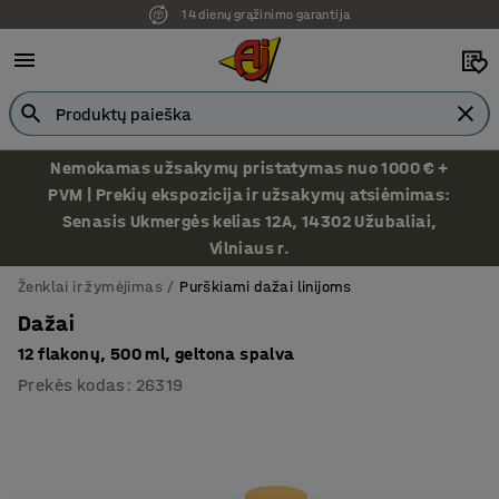
14 dienų grąžinimo garantija
Ekspozicija Vilniuje
Nemokamas užsakymų pristatymas nuo 1000 € +
PVM | Prekių ekspozicija ir užsakymų atsiėmimas:
Senasis Ukmergės kelias 12A, 14302 Užubaliai,
Vilniaus r.
Ženklai ir žymėjimas
Purškiami dažai linijoms
Dažai
12 flakonų, 500 ml, geltona spalva
Prekės kodas
:
26319