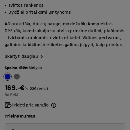
Tvirtos rankenos
Dydžiai pritaikomi lentynoms
40 praktiškų daiktų saugojimo dėžučių komplektas.
Dėžučių konstrukcija su atvira priekine dalimi, plačiomis
- tvirtomis rankomis ir vieta etiketei. Vidines pertvaras,
galinius laikiklius ir etiketes galima įsigyti, kaip priedus.
Skaityti daugiau
Spalva dėžė
:
Mėlyna
169.-€
(4.22€/vnt.)
Be PVM
Pridėti prie sąrašo
Prieinamumas