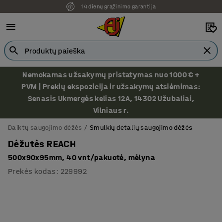
14 dienų grąžinimo garantija
Ekspozicija Vilniuje
Nemokamas užsakymų pristatymas nuo 1000 € +
PVM | Prekių ekspozicija ir užsakymų atsiėmimas:
Senasis Ukmergės kelias 12A, 14302 Užubaliai,
Vilniaus r.
Daiktų saugojimo dėžės
Smulkių detalių saugojimo dėžės
Dėžutės REACH
500x90x95mm, 40 vnt/pakuotė, mėlyna
Prekės kodas
:
229992