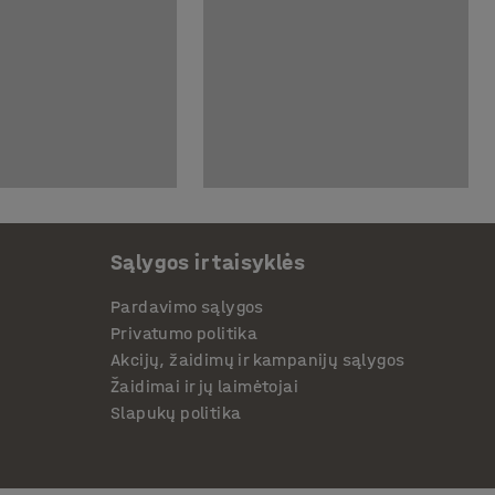
Sąlygos ir taisyklės
Pardavimo sąlygos
Privatumo politika
Akcijų, žaidimų ir kampanijų sąlygos
Žaidimai ir jų laimėtojai
Slapukų politika