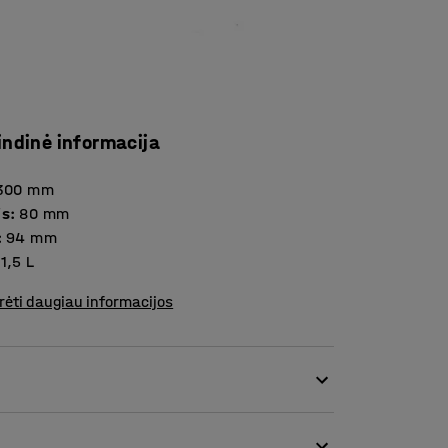
indinė informacija
300
mm
is
:
80
mm
:
94
mm
1,5
L
rėti daugiau informacijos
s daiktams saugoti dirbtuvėse, sandėliuose ir
r dėvėjimui atsparios medžiagos. Medžiaga, iš