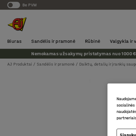
Be PVM
Biuras
Sandėlis ir pramonė
Rūbinė
Valgykla ir
Nemokamas užsakymų pristatymas nuo 1000 € + P
AJ Produktai
Sandėlis ir pramonė
Daiktų, detalių ir įrankių saug
Naudojame 
socialinės 
naudojatės
partneriai
Slapukų