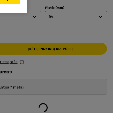
Plotis (mm)
94
94
188
ĮDĖTI Į PIRKINIŲ KREPŠELĮ
prie sąrašo
mumas
ntija 7 metai