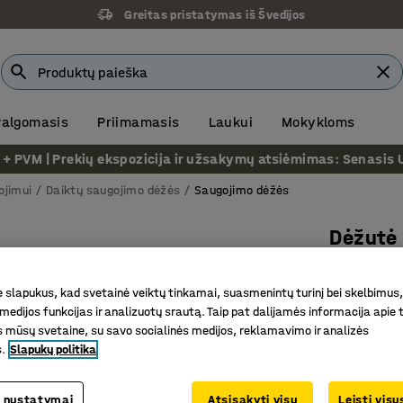
Greitas pristatymas iš Švedijos
 valgomasis
Priimamasis
Laukui
Mokykloms
VM | Prekių ekspozicija ir užsakymų atsiėmimas: Senasis Ukm
ojimui
Daiktų saugojimo dėžės
Saugojimo dėžės
Dėžutė 
Pritaiky
slapukus, kad svetainė veiktų tinkamai, suasmenintų turinį bei skelbimus,
Prekės kod
medijos funkcijas ir analizuotų srautą. Taip pat dalijamės informacija apie t
Puikiai t
 mūsų svetaine, su savo socialinės medijos, reklamavimo ir analizės
s.
Slapukų politika
Priekyje 
ištraukti
Tvirtos ir
 nustatymai
Atsisakyti visų
Leisti vis