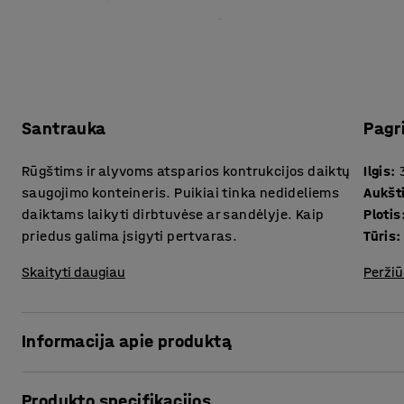
Santrauka
Pagr
Rūgštims ir alyvoms atsparios kontrukcijos daiktų
Ilgis
:
saugojimo konteineris. Puikiai tinka nedideliems
Aukšt
daiktams laikyti dirbtuvėse ar sandėlyje. Kaip
Plotis
priedus galima įsigyti pertvaras.
Tūris
:
Skaityti daugiau
Peržiū
Informacija apie produktą
Praktiškas ir tvirtas konteineris puikiai tinka nedideliem
Produkto specifikacijos
pan. Dėžutės pagamintos iš polipropileno – ypač tvirtos i