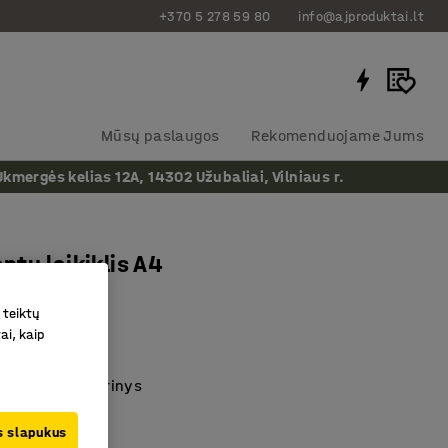
+370 5 278 59 80
info@ajproduktai.lt
Mūsų paslaugos
Rekomenduojame Jums
ergės kelias 12A, 14302 Užubaliai, Vilniaus r.
tų laikiklis A4
as
:
123022
 teiktų
ai, kaip
škas dizainas
to failams
pasiekiamas turinys
us slapukus