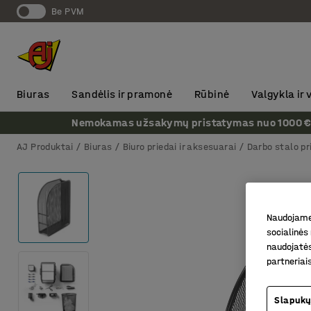
Be PVM
Biuras
Sandėlis ir pramonė
Rūbinė
Valgykla ir
Nemokamas užsakymų pristatymas nuo 1000 € + P
AJ Produktai
Biuras
Biuro priedai ir aksesuarai
Darbo stalo pr
Naudojame 
socialinės 
naudojatės
partneriai
Slapukų