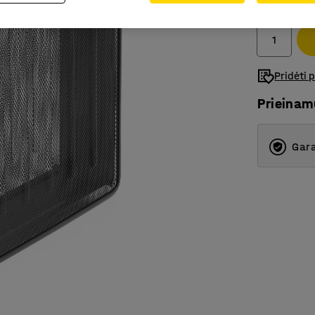
Be PVM
Pridėti 
Prieina
Gara