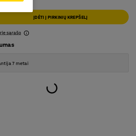
ĮDĖTI Į PIRKINIŲ KREPŠELĮ
prie sąrašo
mumas
ntija 7 metai