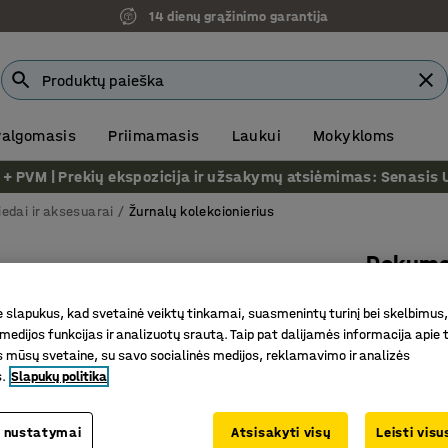
14 dienų grąžinimo garantija
 valgomasis
Priimamasis
Laukui
Mokykloms
VM | Prekių ekspozicija ir užsakymų atsiėmimas: Senasis Ukm
iedai ir aksesuarai
Žurnalų kolekcionierius
Dokumen
Prekės kod
slapukus, kad svetainė veiktų tinkamai, suasmenintų turinį bei skelbimus,
medijos funkcijas ir analizuotų srautą. Taip pat dalijamės informacija apie t
Eleganti
 mūsų svetaine, su savo socialinės medijos, reklamavimo ir analizės
A4 forma
s.
Slapukų politika
Lengvai 
16.-€
 nustatymai
Atsisakyti visų
Leisti vis