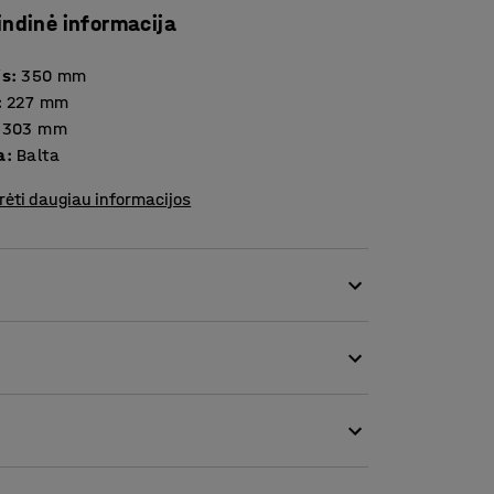
indinė informacija
is
:
350
mm
:
227
mm
303
mm
a
:
Balta
rėti daugiau informacijos
kyti segtuvus, pakabinamas bylas, krepšį,
iškas sprendimas, kuris neužima reikalingos
r jis stacionarus, ar reguliuojamo aukščio.
ankai, biuro krepšiai ir pan. Lentyną
udojate, bet norite, kad jie būtų po ranka,