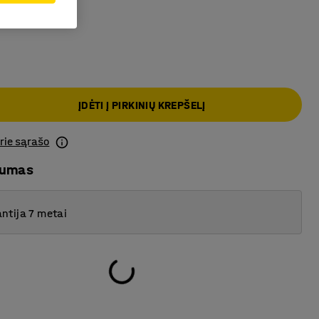
a
ĮDĖTI Į PIRKINIŲ KREPŠELĮ
prie sąrašo
mumas
ntija 7 metai