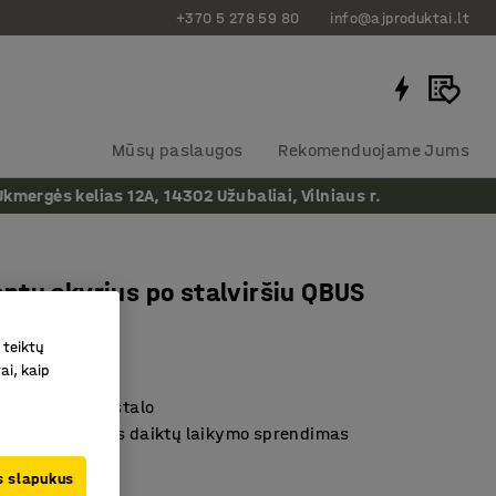
+370 5 278 59 80
info@ajproduktai.lt
Mūsų paslaugos
Rekomenduojame Jums
ergės kelias 12A, 14302 Užubaliai, Vilniaus r.
tų skyrius po stalviršiu QBUS
 teiktų
as
:
170473
ai, kaip
kite vietos ant stalo
us ir praktiškas daiktų laikymo sprendimas
ų serijos dalis
us slapukus