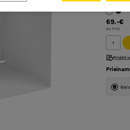
Spalva
:
Balt
69.-€
Be PVM
Pridėti 
Prieina
Gara