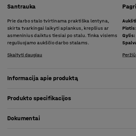
Santrauka
Pagr
Prie darbo stalo tvirtinama praktiška lentyna,
Aukšt
skirta tvarkingai laikyti aplankus, krepšius ar
Plotis
asmeninius daiktus tiesiai po stalu. Tinka visiems
Gylis
:
reguliuojamo aukščio darbo stalams.
Spalv
Skaityti daugiau
Peržiū
Informacija apie produktą
Prie darbo stalo tvirtinama lentyna suteikia galimybę lai
Produkto specifikacijos
striukę, šaliką ir kitus daiktus tiesiai po stalu. Tai prakt
vietos ant darbo stalo.
Aukštis
:
350
mm
Dokumentai
Plotis
:
227
mm
Lentyną lengva pritvirtinti prie stalo apačios, nesvarbu, a
Gylis
:
303
mm
Taip atsiranda aukštas, siauras skyrius, kuriame telpa apl
Spalva
:
Balta
Spausdinti produkto puslapį
naudokite daiktams ar biuro reikmenims, kurių dažnai nena