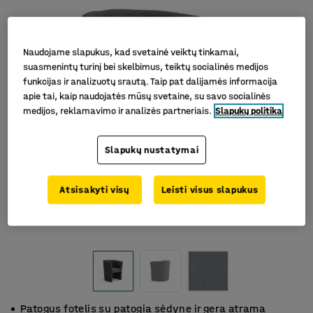
Naudojame slapukus, kad svetainė veiktų tinkamai,
suasmenintų turinį bei skelbimus, teiktų socialinės medijos
funkcijas ir analizuotų srautą. Taip pat dalijamės informacija
apie tai, kaip naudojatės mūsų svetaine, su savo socialinės
medijos, reklamavimo ir analizės partneriais.
Slapukų politika
Slapukų nustatymai
Atsisakyti visų
Leisti visus slapukus
Patogus fotelis su patogia sėdyne ir gera atrama