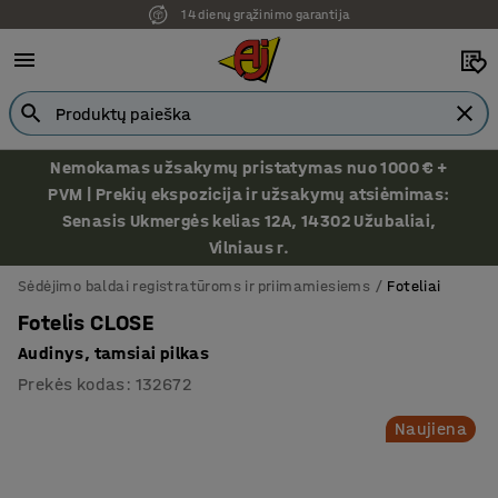
14 dienų grąžinimo garantija
Nemokamas užsakymų pristatymas nuo 1000 € +
PVM | Prekių ekspozicija ir užsakymų atsiėmimas:
Senasis Ukmergės kelias 12A, 14302 Užubaliai,
Vilniaus r.
Sėdėjimo baldai registratūroms ir priimamiesiems
Foteliai
Fotelis CLOSE
Audinys, tamsiai pilkas
Prekės kodas
:
132672
Naujiena