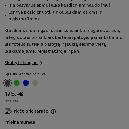
Itin patvarus apmušalas kasdieniam naudojimui
Lengva pozicionuoti, tinka laukiamiesiems ir
registratūroms
Klasikinis ir stilingas fotelis su išlenktu nugaros atlošu,
integruotais porankiais bei labai patogiu paminkštinimu.
Šis fotelis suteikia patogią ir jaukią sėdimą vietą
laukiamajame, registratūroje ir pan.
Skaityti daugiau
Spalva
:
Antracito pilka
175.-€
Be PVM
Pridėti prie sąrašo
Prieinamumas