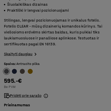
Šiuolaikiškas dizainas
Praktiški ir lengvai pozicionuojami
Stilingas, lengvai pozicionuojamas ir unikalus fotelis.
Fotelis CLEAR – mūsų dizainerių komandos kūrinys. Tai
viešosioms erdvėms skirtas baldas, kuris puikiai tiks
laukiamuosiuose ir panašiose aplinkose. Testuotas ir
sertifikuotas pagal EN 16139.
Skaityti daugiau
Spalva
:
Antracito pilka
595.-€
Be PVM
Pridėti prie sąrašo
Prieinamumas