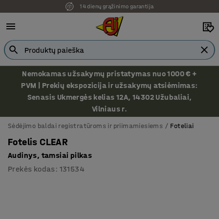
14 dienų grąžinimo garantija
Nemokamas užsakymų pristatymas nuo 1000 € +
PVM | Prekių ekspozicija ir užsakymų atsiėmimas:
Senasis Ukmergės kelias 12A, 14302 Užubaliai,
Vilniaus r.
Sėdėjimo baldai registratūroms ir priimamiesiems
Foteliai
Fotelis CLEAR
Audinys, tamsiai pilkas
Prekės kodas
:
131534