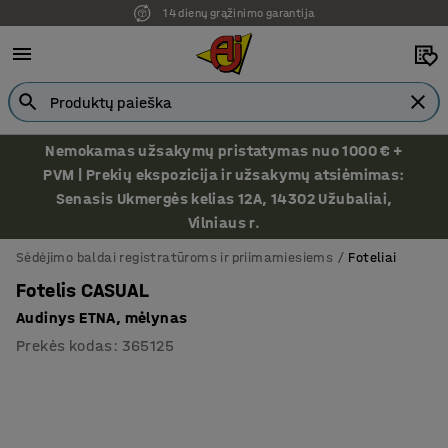
14 dienų grąžinimo garantija
Ekspozicija Vilniuje
Nemokamas užsakymų pristatymas nuo 1000 € +
PVM | Prekių ekspozicija ir užsakymų atsiėmimas:
Senasis Ukmergės kelias 12A, 14302 Užubaliai,
Vilniaus r.
Sėdėjimo baldai registratūroms ir priimamiesiems
Foteliai
Fotelis CASUAL
Audinys ETNA, mėlynas
Prekės kodas
:
365125