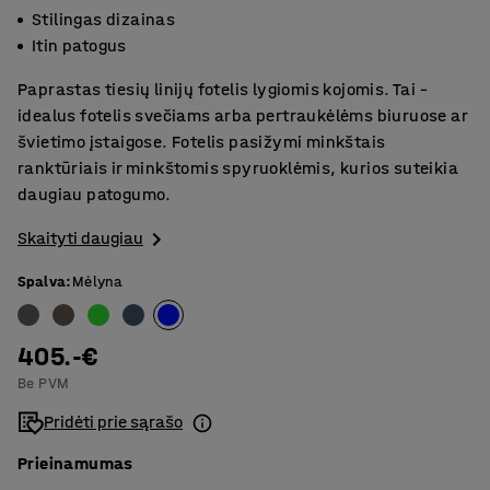
Stilingas dizainas
Itin patogus
Paprastas tiesių linijų fotelis lygiomis kojomis. Tai –
idealus fotelis svečiams arba pertraukėlėms biuruose ar
švietimo įstaigose. Fotelis pasižymi minkštais
ranktūriais ir minkštomis spyruoklėmis, kurios suteikia
daugiau patogumo.
Skaityti daugiau
Spalva
:
Mėlyna
405.-€
Be PVM
Pridėti prie sąrašo
Prieinamumas