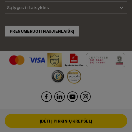
Sąlygos ir taisyklės
PRENUMERUOTI NAUJIENLAIŠKĮ
ĮDĖTI Į PIRKINIŲ KREPŠELĮ