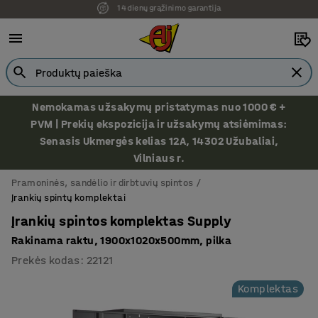
Ekspozicija Vilniuje
Nemokamas užsakymų pristatymas nuo 1000 € +
PVM | Prekių ekspozicija ir užsakymų atsiėmimas:
Senasis Ukmergės kelias 12A, 14302 Užubaliai,
Vilniaus r.
Pramoninės, sandėlio ir dirbtuvių spintos
Įrankių spintų komplektai
Įrankių spintos komplektas Supply
Rakinama raktu, 1900x1020x500mm, pilka
Prekės kodas
:
22121
Komplektas