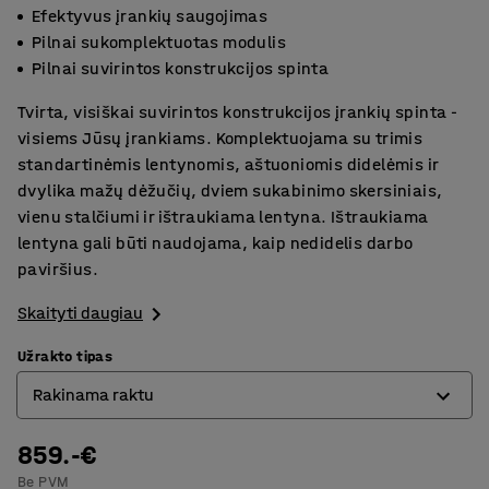
Efektyvus įrankių saugojimas
Pilnai sukomplektuotas modulis
Pilnai suvirintos konstrukcijos spinta
Tvirta, visiškai suvirintos konstrukcijos įrankių spinta -
visiems Jūsų įrankiams. Komplektuojama su trimis
standartinėmis lentynomis, aštuoniomis didelėmis ir
dvylika mažų dėžučių, dviem sukabinimo skersiniais,
vienu stalčiumi ir ištraukiama lentyna. Ištraukiama
lentyna gali būti naudojama, kaip nedidelis darbo
paviršius.
Skaityti daugiau
Užrakto tipas
Rakinama raktu
859.-€
Elektroninė kodinė spyna
Be PVM