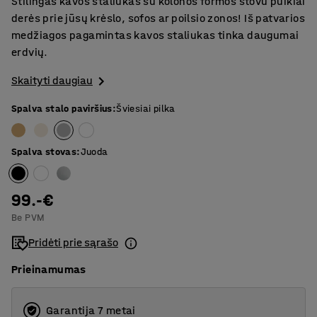
Stilingas kavos staliukas su kolonos formos stovu puikiai
derės prie jūsų krėslo, sofos ar poilsio zonos! Iš patvarios
medžiagos pagamintas kavos staliukas tinka daugumai
erdvių.
Skaityti daugiau
Spalva stalo paviršius
:
Šviesiai pilka
Spalva stovas
:
Juoda
99.-€
Be PVM
Pridėti prie sąrašo
Prieinamumas
Garantija 7 metai