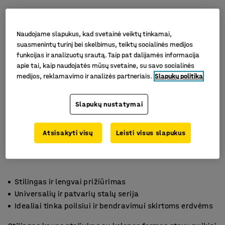
Naudojame slapukus, kad svetainė veiktų tinkamai,
suasmenintų turinį bei skelbimus, teiktų socialinės medijos
funkcijas ir analizuotų srautą. Taip pat dalijamės informacija
apie tai, kaip naudojatės mūsų svetaine, su savo socialinės
medijos, reklamavimo ir analizės partneriais.
Slapukų politika
Slapukų nustatymai
Atsisakyti visų
Leisti visus slapukus
Stilingas ir lengvai prižiūrimas
Universalių ir patvarių stalų serija
Idealiai tinka poilsiui ir bendravimui skirtoms erdvėms