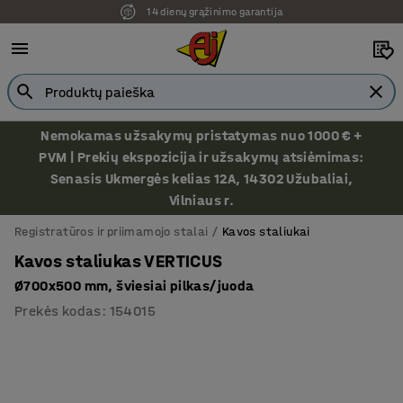
14 dienų grąžinimo garantija
Nemokamas užsakymų pristatymas nuo 1000 € +
PVM | Prekių ekspozicija ir užsakymų atsiėmimas:
Senasis Ukmergės kelias 12A, 14302 Užubaliai,
Vilniaus r.
Registratūros ir priimamojo stalai
Kavos staliukai
Kavos staliukas VERTICUS
Ø700x500 mm, šviesiai pilkas/juoda
Prekės kodas
:
154015