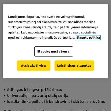
Naudojame slapukus, kad svetainė veiktų tinkamai,
suasmenintų turinį bei skelbimus, teiktų socialinės medijos
funkcijas ir analizuotų srautą. Taip pat dalijamės informacija
apie tai, kaip naudojatės mūsų svetaine, su savo socialinės
medijos, reklamavimo ir analizės partneriais.
Slapukų politika
Slapukų nustatymai
Atsisakyti visų
Leisti visus slapukus
Stilingas ir lengvai prižiūrimas
Universalių ir patvarių stalų serija
Idealiai tinka poilsiui ir bendravimui skirtoms erdvėms