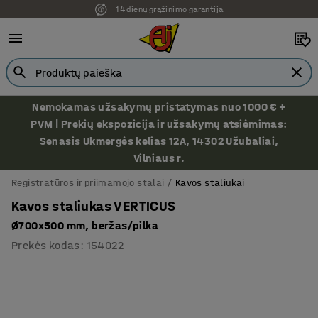
14 dienų grąžinimo garantija
Nemokamas užsakymų pristatymas nuo 1000 € +
PVM | Prekių ekspozicija ir užsakymų atsiėmimas:
Senasis Ukmergės kelias 12A, 14302 Užubaliai,
Vilniaus r.
Registratūros ir priimamojo stalai
Kavos staliukai
Kavos staliukas VERTICUS
Ø700x500 mm, beržas/pilka
Prekės kodas
:
154022