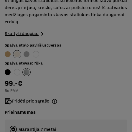
Stilingas kavos staliukas su kolonos formos stovu puikiai
derės prie jūsų krėslo, sofos ar poilsio zonos! Iš patvarios
medžiagos pagamintas kavos staliukas tinka daugumai
erdvių.
Skaityti daugiau
Spalva stalo paviršius
:
Beržas
Spalva stovas
:
Pilka
99.-€
Be PVM
Pridėti prie sąrašo
Prieinamumas
Garantija 7 metai