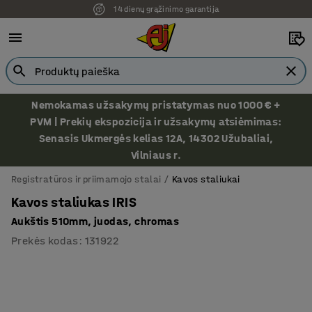
14 dienų grąžinimo garantija
Nemokamas užsakymų pristatymas nuo 1000 € +
PVM | Prekių ekspozicija ir užsakymų atsiėmimas:
Senasis Ukmergės kelias 12A, 14302 Užubaliai,
Vilniaus r.
Registratūros ir priimamojo stalai
Kavos staliukai
Kavos staliukas IRIS
Aukštis 510mm, juodas, chromas
Prekės kodas
:
131922