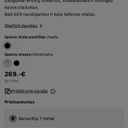
Daugumai erdvių tinkantis, šiuolaikiškas ir stilingas
kavos staliukas.
Gali būti naudojamas ir kaip laikinas stalas.
Skaityti daugiau
Spalva stalo paviršius
:
Juoda
Spalva stovas
:
Chromuota
269.-€
Be PVM
Pridėti prie sąrašo
Prieinamumas
Garantija 7 metai