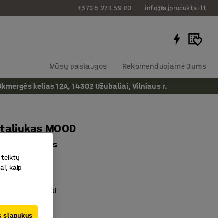
+370 5 278 59 80
info@ajproduktai.lt
Mūsų paslaugos
Rekomenduojame Jums
ergės kelias 12A, 14302 Užubaliai, Vilniaus r.
staliukas MOOD
 mm, ąžuolas
 teiktų
as
:
350766
ai, kaip
siauras
 dydžių modeliai
ugumoje erdvių
us slapukus