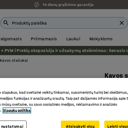
14 dienų grąžinimo garantija
 valgomasis
Priimamasis
Laukui
Mokykloms
VM | Prekių ekspozicija ir užsakymų atsiėmimas: Senasis Ukm
Kavos staliukai
Kavos 
700x700
slapukus, kad svetainė veiktų tinkamai, suasmenintų turinį bei skelbimus,
Prekės kod
medijos funkcijas ir analizuotų srautą. Taip pat dalijamės informacija apie t
 mūsų svetaine, su savo socialinės medijos, reklamavimo ir analizės
Mažas ir 
s.
Slapukų politika
Skirtingų
Tinka da
 nustatymai
Atsisakyti visų
Leisti vis