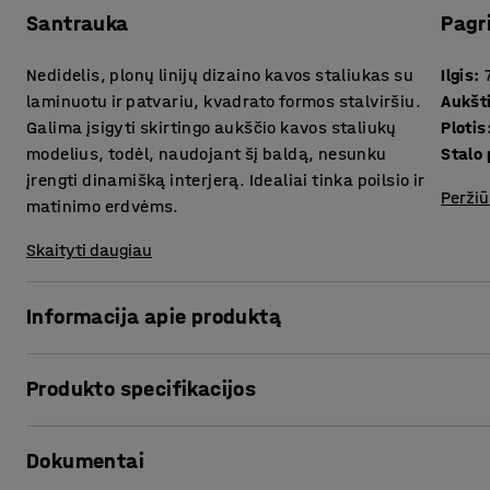
Santrauka
Pagr
Nedidelis, plonų linijų dizaino kavos staliukas su
Ilgis
:
laminuotu ir patvariu, kvadrato formos stalviršiu.
Aukšt
Galima įsigyti skirtingo aukščio kavos staliukų
Plotis
modelius, todėl, naudojant šį baldą, nesunku
Stalo 
įrengti dinamišką interjerą. Idealiai tinka poilsio ir
Peržiū
matinimo erdvėms.
Skaityti daugiau
Informacija apie produktą
Pasirinkite šį universalų kavos staliuką - įrenkite atpala
Produkto specifikacijos
aplinkų, tokių, kaip posėdžių patalpos, poilsio zonos, regs
staliukas puikiai tinka poilsio zonose, tačiau gali būti nau
Ilgis
:
700
mm
Dokumentai
Aukštis
:
500
mm
Stalo konstrukciją sudaro tvirtas metalo kojos rėmas ir y