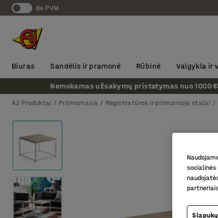
Be PVM
Biuras
Sandėlis ir pramonė
Rūbinė
Valgykla ir
Nemokamas užsakymų pristatymas nuo 1000 € + P
AJ Produktai
Priimamasis
Registratūros ir priimamojo stalai
Naudojame 
socialinės 
naudojatės
partneriai
Slapukų