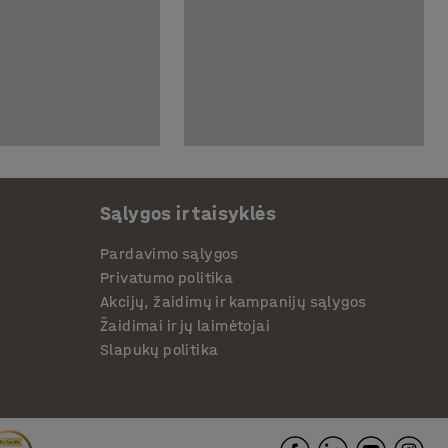
Sąlygos ir taisyklės
Pardavimo sąlygos
Privatumo politika
Akcijų, žaidimų ir kampanijų sąlygos
Žaidimai ir jų laimėtojai
Slapukų politika