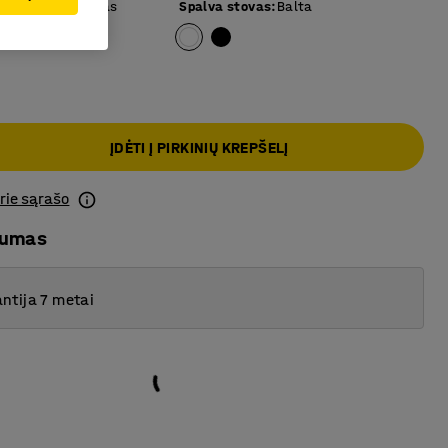
 paviršius
:
Ąžuolas
Spalva stovas
:
Balta
ĮDĖTI Į PIRKINIŲ KREPŠELĮ
prie sąrašo
mumas
ntija 7 metai