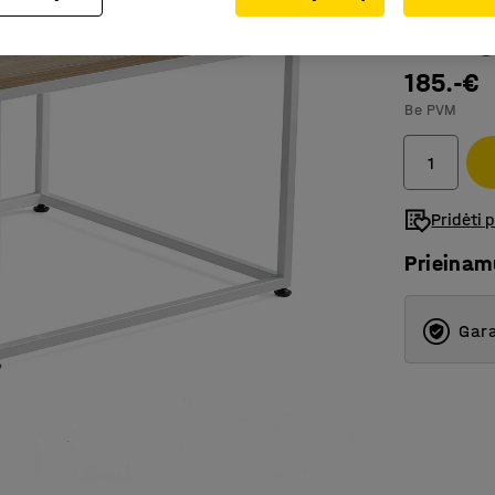
Spalva stalo
185.-€
Be PVM
Pridėti 
Prieina
Gara