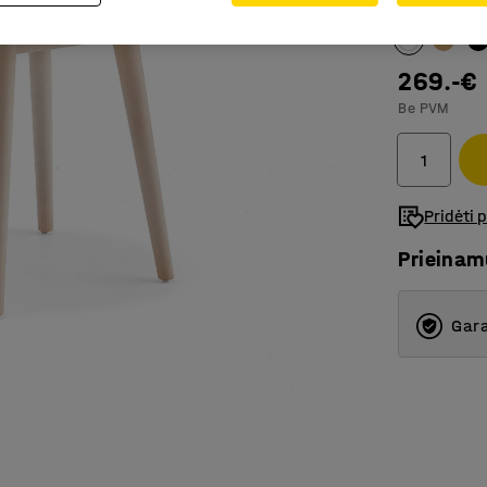
Spalva
:
Balt
269.-€
Be PVM
Pridėti 
Prieina
Gara