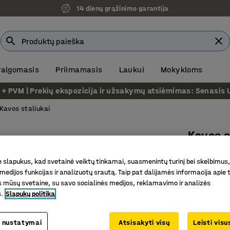
14 dienų grąžinimo garantija
 valgomasis
Priimamasis
Laukui
Mokykloms
VM | Prekių ekspozicija ir užsakymų atsiėmimas: Senasis Ukm
Kavos staliukai
Kavos s
Ø500x44
slapukus, kad svetainė veiktų tinkamai, suasmenintų turinį bei skelbimus,
Prekės kod
medijos funkcijas ir analizuotų srautą. Taip pat dalijamės informacija apie t
 mūsų svetaine, su savo socialinės medijos, reklamavimo ir analizės
Modernus
s.
Slapukų politika
Galima n
Tinka įva
 nustatymai
Atsisakyti visų
Leisti vis