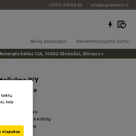
+370 5 278 59 80
info@ajproduktai.lt
Mūsų paslaugos
Rekomenduojame Jums
ergės kelias 12A, 14302 Užubaliai, Vilniaus r.
taliukas IVY
0 mm, baltas
 teiktų
as
:
350812
ai, kaip
 ir kompaktiškas
audoti daugelyje erdvių
irioms aplinkoms
us slapukus