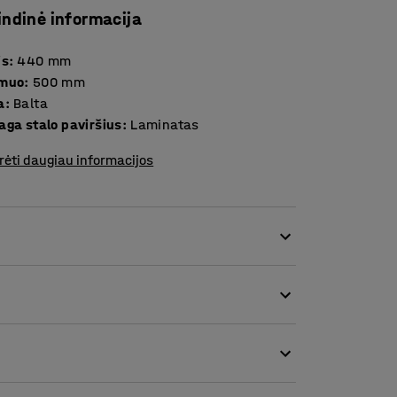
indinė informacija
is
:
440
mm
smuo
:
500
mm
a
:
Balta
aga stalo paviršius
:
Laminatas
rėti daugiau informacijos
Jūsų mėgstamo fotelio, registratūroje,
tatyti ankštose erdvėse.
iu ar didesniu staliuku. Kodėl gi kambaryje,
 baldų?