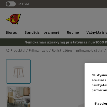
Be PVM
Biuras
Sandėlis ir pramonė
Rūbinė
Valgykla ir
Nemokamas užsakymų pristatymas nuo 1000 € + P
AJ Produktai
Priimamasis
Registratūros ir priimamojo stalai
Naudojame 
socialinės 
naudojatės
partneriai
Slapukų