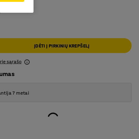
a
ĮDĖTI Į PIRKINIŲ KREPŠELĮ
prie sąrašo
mumas
ntija 7 metai