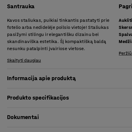
Santrauka
Pagr
Kavos staliukas, puikiai tinkantis pastatyti prie
Aukšt
fotelio arba nedidelėje poilsio vietoje! Staliukas
Sker
pasižymi stilingu ir elegantišku dizainu bei
Spalv
skandinaviška estetika. Šį kompaktišką baldą
Medži
nesunku patalpinti įvairiose vietose.
Peržiū
Skaityti daugiau
Informacija apie produktą
Tai klasikinis kavos staliukas, kuris puikiai atrodys prie 
Produkto specifikacijos
laukiamajame ir t. t. Patogaus dydžio staliuką galima pas
Aukštis
:
440
mm
Jis tinkamas naudoti atskirai arba komplektuoti su mažesn
Dokumentai
Skersmuo
:
500
mm
kuriame reikia kelių stalų, nepanaudojus skirtingų spalvų
Spalva
:
Balta