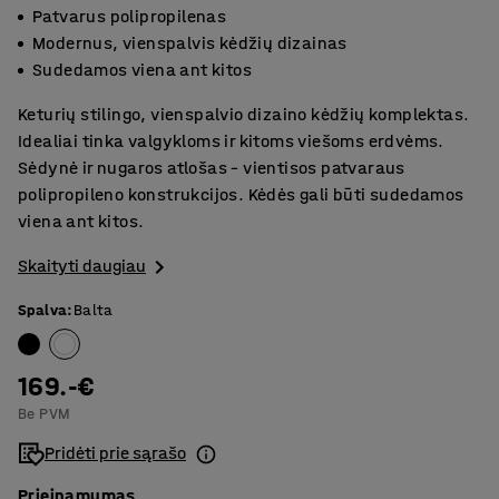
Patvarus polipropilenas
Modernus, vienspalvis kėdžių dizainas
Sudedamos viena ant kitos
Keturių stilingo, vienspalvio dizaino kėdžių komplektas.
Idealiai tinka valgykloms ir kitoms viešoms erdvėms.
Sėdynė ir nugaros atlošas – vientisos patvaraus
polipropileno konstrukcijos. Kėdės gali būti sudedamos
viena ant kitos.
Skaityti daugiau
Spalva
:
Balta
169.-€
Be PVM
Pridėti prie sąrašo
Prieinamumas