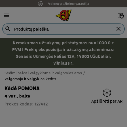
14 dienų grąžinimo garantija
Nemokamas užsakymų pristatymas nuo 1000 € +
PVM | Prekių ekspozicija ir užsakymų atsiėmimas:
Senasis Ukmergės kelias 12A, 14302 Užubaliai,
Vilniaus r.
Sėdimi baldai valgykloms ir valgomiesiems
Valgomojo ir valgyklos kėdės
Kėdė POMONA
4 vnt., balta
Apžiūrėti per AR
Prekės kodas
:
127412