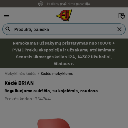
14 dienų grąžinimo garantija
Nemokamas užsakymų pristatymas nuo 1000 € +
PVM | Prekių ekspozicija ir užsakymų atsiėmimas:
Senasis Ukmergės kelias 12A, 14302 Užubaliai,
Vilniaus r.
Mokyklinės kėdės
Kėdės mokykloms
Kėdė BRIAN
Reguliuojamo aukščio, su kojelėmis, raudona
Prekės kodas
:
364744