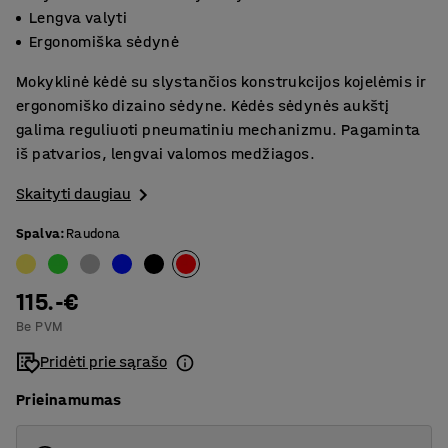
Lengva valyti
Ergonomiška sėdynė
Mokyklinė kėdė su slystančios konstrukcijos kojelėmis ir
ergonomiško dizaino sėdyne. Kėdės sėdynės aukštį
galima reguliuoti pneumatiniu mechanizmu. Pagaminta
iš patvarios, lengvai valomos medžiagos.
Skaityti daugiau
Spalva
:
Raudona
115.-€
Be PVM
Pridėti prie sąrašo
Prieinamumas