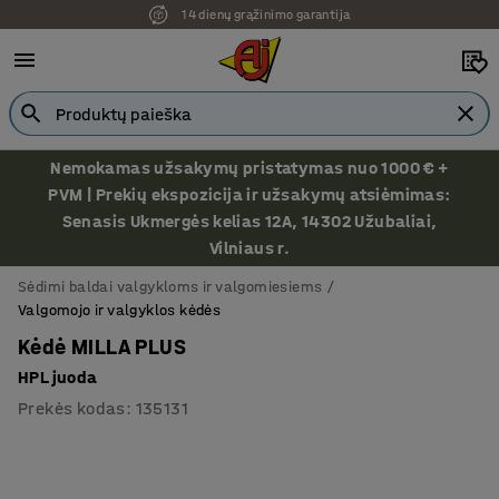
14 dienų grąžinimo garantija
Nemokamas užsakymų pristatymas nuo 1000 € +
PVM | Prekių ekspozicija ir užsakymų atsiėmimas:
Senasis Ukmergės kelias 12A, 14302 Užubaliai,
Vilniaus r.
Sėdimi baldai valgykloms ir valgomiesiems
Valgomojo ir valgyklos kėdės
Kėdė MILLA PLUS
HPL juoda
Prekės kodas
:
135131