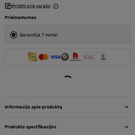
Pridėti prie sąrašo
Prieinamumas
Garantija 7 metai
Informacija apie produktą
Ši šiuolaikiška paprasto, stilingo dizaino kėdė tinka bet
Produkto specifikacijos
kuriam valgomajam ar konferencijų salei. Tai – puikus
pasirinkimas mokykloms ir biurams.