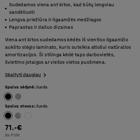
Sudedamos viena ant kitos, kad būtų lengviau
sandėliuoti
Lengva priežiūra ir ilgaamžės medžiagos
Paprastas ir dailus dizainas
Viena ant kitos sudedamos kėdės iš vientiso ilgaamžio
aukšto slėgio laminato, kuris suteikia atlošui natūralios
amortizacijos. Ši stilinga kėdė taps darbovietės,
švietimo įstaigos ar viešos vietos puošmena.
Skaityti daugiau
Spalva sėdynė
:
Juoda
Spalva stovas
:
Juoda
71.-€
Be PVM