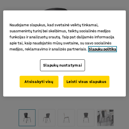
Naudojame slapukus, kad svetainė veiktų tinkamai,
suasmenintų turinį bei skelbimus, teiktų socialinės medijos
funkcijas ir analizuotų srautą. Taip pat dalijamės informacija
apie tai, kaip naudojatės mūsų svetaine, su savo socialinės
medijos, reklamavimo ir analizės partneriais.
Slapukų politika
Slapukų nustatymai
Atsisakyti visų
Leisti visus slapukus