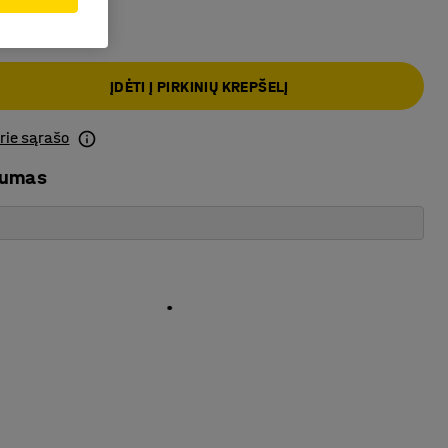
ĮDĖTI Į PIRKINIŲ KREPŠELĮ
prie sąrašo
mumas