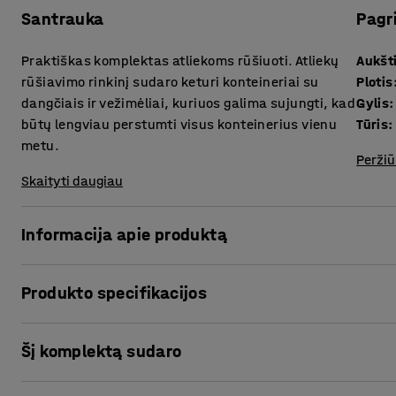
Santrauka
Pagr
Praktiškas komplektas atliekoms rūšiuoti. Atliekų
Aukšt
rūšiavimo rinkinį sudaro keturi konteineriai su
Plotis
dangčiais ir vežimėliai, kuriuos galima sujungti, kad
Gylis
:
būtų lengviau perstumti visus konteinerius vienu
Tūris
:
metu.
Peržiū
Skaityti daugiau
Informacija apie produktą
Supaprastinkite atliekų tvarkymą ir rūšiavimą naudodamie
Produkto specifikacijos
tinka valgykloms, biurams ir kitoms darbinėms patalpoms,
sistemos.
Aukštis
:
600
mm
Šį komplektą sudaro
Plotis
:
280
mm
Atliekų konteineriai skirtingų spalvų, kad būtų lengva atsk
Gylis
:
590
mm
skirtas. Atliekų konteineriai ir dangčiai pagaminti iš smū