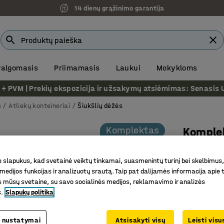
14 dienų grąžinimo garantija
 valgomasis
Priimamasis
Laukui
Mokykloms
VM | Prekių ekspozicija ir užsakymų atsiėmimas: Senasis Ukm
s
Atliekų konteineriai
Šiukšlių dėžės
Komplektas
Komple
4 kontein
slapukus, kad svetainė veiktų tinkamai, suasmenintų turinį bei skelbimus,
Prekės kod
medijos funkcijas ir analizuotų srautą. Taip pat dalijamės informacija apie t
 mūsų svetaine, su savo socialinės medijos, reklamavimo ir analizės
Efektyvau
s.
Slapukų politika
Smūgiams 
Mobilus 
 nustatymai
Atsisakyti visų
Leisti vis