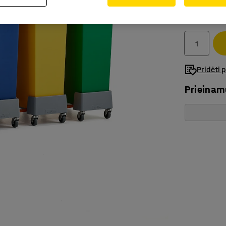
319.-€
Be PVM
Pridėti 
Prieina