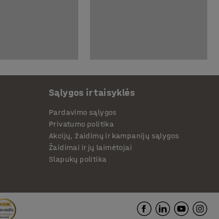
Sąlygos ir taisyklės
Pardavimo sąlygos
Privatumo politika
Akcijų, žaidimų ir kampanijų sąlygos
Žaidimai ir jų laimėtojai
Slapukų politika