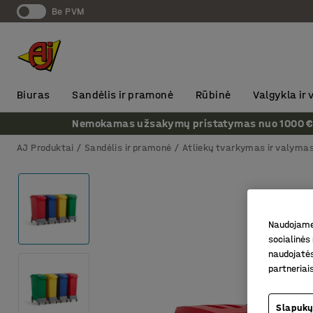
Be PVM
Biuras
Sandėlis ir pramonė
Rūbinė
Valgykla ir
Nemokamas užsakymų pristatymas nuo 1000 € + P
AJ Produktai
Sandėlis ir pramonė
Atliekų tvarkymas ir valyma
Naudojame 
socialinės 
naudojatės
partneriai
Slapukų