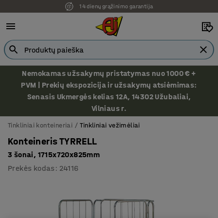
Ekspozicija Vilniuje
Nemokamas užsakymų pristatymas nuo 1000 € +
PVM | Prekių ekspozicija ir užsakymų atsiėmimas:
Senasis Ukmergės kelias 12A, 14302 Užubaliai,
Vilniaus r.
Tinkliniai konteineriai
Tinkliniai vežimėliai
Konteineris TYRRELL
3 šonai, 1715x720x825mm
Prekės kodas
:
24116